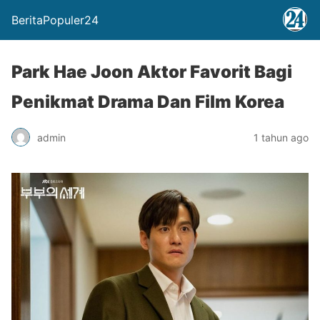
BeritaPopuler24
Park Hae Joon Aktor Favorit Bagi
Penikmat Drama Dan Film Korea
admin
1 tahun ago