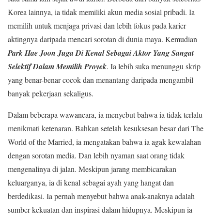
Korea lainnya, ia tidak memiliki akun media sosial pribadi. Ia
memilih untuk menjaga privasi dan lebih fokus pada karier
aktingnya daripada mencari sorotan di dunia maya. Kemudian
Park Hae Joon Juga Di Kenal Sebagai Aktor Yang Sangat
Selektif Dalam Memilih Proyek
. Ia lebih suka menunggu skrip
yang benar-benar cocok dan menantang daripada mengambil
banyak pekerjaan sekaligus.
Dalam beberapa wawancara, ia menyebut bahwa ia tidak terlalu
menikmati ketenaran. Bahkan setelah kesuksesan besar dari The
World of the Married, ia mengatakan bahwa ia agak kewalahan
dengan sorotan media. Dan lebih nyaman saat orang tidak
mengenalinya di jalan. Meskipun jarang membicarakan
keluarganya, ia di kenal sebagai ayah yang hangat dan
berdedikasi. Ia pernah menyebut bahwa anak-anaknya adalah
sumber kekuatan dan inspirasi dalam hidupnya. Meskipun ia