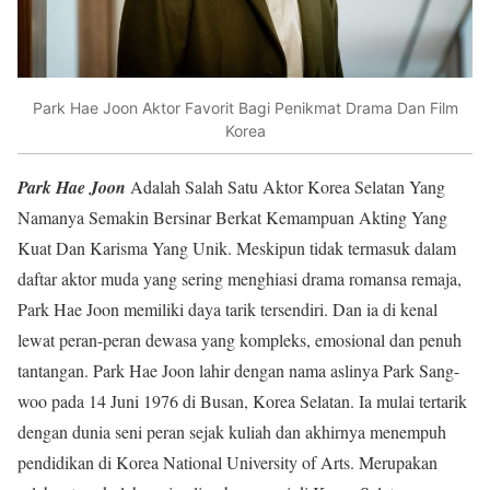
Park Hae Joon Aktor Favorit Bagi Penikmat Drama Dan Film
Korea
Park Hae Joon
Adalah Salah Satu Aktor Korea Selatan Yang
Namanya Semakin Bersinar Berkat Kemampuan Akting Yang
Kuat Dan Karisma Yang Unik. Meskipun tidak termasuk dalam
daftar aktor muda yang sering menghiasi drama romansa remaja,
Park Hae Joon memiliki daya tarik tersendiri. Dan ia di kenal
lewat peran-peran dewasa yang kompleks, emosional dan penuh
tantangan. Park Hae Joon lahir dengan nama aslinya Park Sang-
woo pada 14 Juni 1976 di Busan, Korea Selatan. Ia mulai tertarik
dengan dunia seni peran sejak kuliah dan akhirnya menempuh
pendidikan di Korea National University of Arts. Merupakan