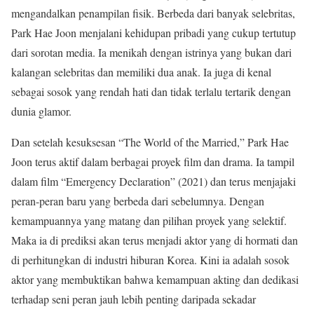
mengandalkan penampilan fisik. Berbeda dari banyak selebritas,
Park Hae Joon menjalani kehidupan pribadi yang cukup tertutup
dari sorotan media. Ia menikah dengan istrinya yang bukan dari
kalangan selebritas dan memiliki dua anak. Ia juga di kenal
sebagai sosok yang rendah hati dan tidak terlalu tertarik dengan
dunia glamor.
Dan setelah kesuksesan “The World of the Married,” Park Hae
Joon terus aktif dalam berbagai proyek film dan drama. Ia tampil
dalam film “Emergency Declaration” (2021) dan terus menjajaki
peran-peran baru yang berbeda dari sebelumnya. Dengan
kemampuannya yang matang dan pilihan proyek yang selektif.
Maka ia di prediksi akan terus menjadi aktor yang di hormati dan
di perhitungkan di industri hiburan Korea. Kini ia adalah sosok
aktor yang membuktikan bahwa kemampuan akting dan dedikasi
terhadap seni peran jauh lebih penting daripada sekadar