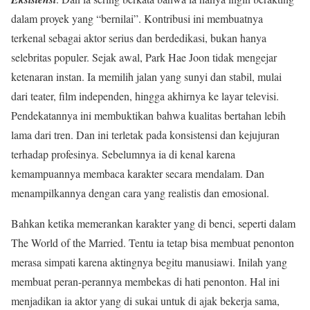
dalam proyek yang “bernilai”. Kontribusi ini membuatnya
terkenal sebagai aktor serius dan berdedikasi, bukan hanya
selebritas populer. Sejak awal, Park Hae Joon tidak mengejar
ketenaran instan. Ia memilih jalan yang sunyi dan stabil, mulai
dari teater, film independen, hingga akhirnya ke layar televisi.
Pendekatannya ini membuktikan bahwa kualitas bertahan lebih
lama dari tren. Dan ini terletak pada konsistensi dan kejujuran
terhadap profesinya. Sebelumnya ia di kenal karena
kemampuannya membaca karakter secara mendalam. Dan
menampilkannya dengan cara yang realistis dan emosional.
Bahkan ketika memerankan karakter yang di benci, seperti dalam
The World of the Married. Tentu ia tetap bisa membuat penonton
merasa simpati karena aktingnya begitu manusiawi. Inilah yang
membuat peran-perannya membekas di hati penonton. Hal ini
menjadikan ia aktor yang di sukai untuk di ajak bekerja sama,