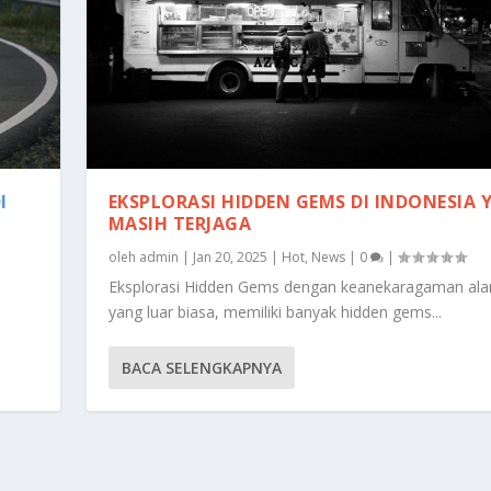
I
EKSPLORASI HIDDEN GEMS DI INDONESIA 
MASIH TERJAGA
oleh
admin
|
Jan 20, 2025
|
Hot
,
News
|
0
|
Eksplorasi Hidden Gems dengan keanekaragaman al
yang luar biasa, memiliki banyak hidden gems...
BACA SELENGKAPNYA