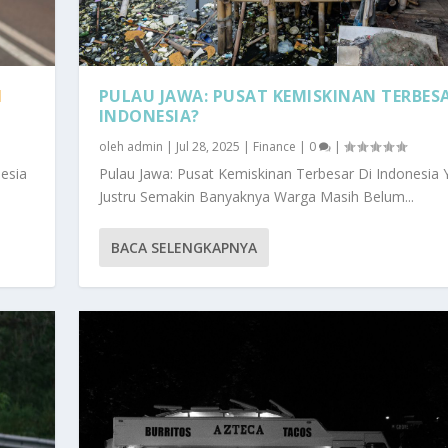
I
PULAU JAWA: PUSAT KEMISKINAN TERBESA
INDONESIA?
oleh
admin
|
Jul 28, 2025
|
Finance
|
0
|
nesia
Pulau Jawa: Pusat Kemiskinan Terbesar Di Indonesia 
Justru Semakin Banyaknya Warga Masih Belum...
BACA SELENGKAPNYA