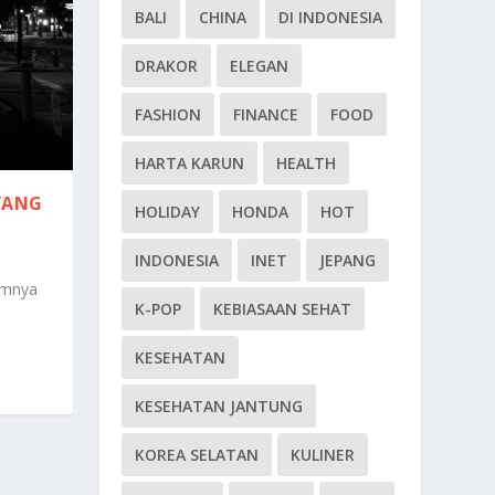
BALI
CHINA
DI INDONESIA
DRAKOR
ELEGAN
FASHION
FINANCE
FOOD
HARTA KARUN
HEALTH
YANG
HOLIDAY
HONDA
HOT
INDONESIA
INET
JEPANG
amnya
K-POP
KEBIASAAN SEHAT
KESEHATAN
KESEHATAN JANTUNG
KOREA SELATAN
KULINER