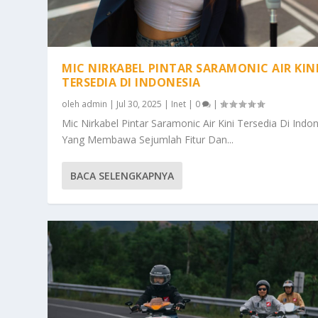
MIC NIRKABEL PINTAR SARAMONIC AIR KIN
TERSEDIA DI INDONESIA
oleh
admin
|
Jul 30, 2025
|
Inet
|
0
|
Mic Nirkabel Pintar Saramonic Air Kini Tersedia Di Indo
Yang Membawa Sejumlah Fitur Dan...
BACA SELENGKAPNYA