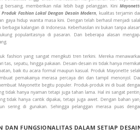
bersaing, memberikan nilai lebih bagi pelanggan. Kini
Mayonett
i Produk Fashion Lokal Dengan Desain Modern
, kualitas terjamin d
n gaya hidup wanita masa kini. Dengan telah berhasil menjadi sala
berbagai kalangan di Indonesia. Keberhasilan ini bukan tanpa alasan
ukung popularitasnya di pasaran. Dan beberapa alasan mengap
ang.
uk fashion yang sangat mengikuti tren terkini. Mereka menawarka
ari tas, sepatu, hingga pakaian. Desain-desain ini tidak hanya memikat
atan, baik itu acara formal maupun kasual. Produk Mayonette selal
buat pemakainya merasa percaya diri dan tampil menonjol. Da
membuat Mayonette begitu populer. Produk-produk ini di buat denga
g tidak hanya nyaman tetapi juga tahan lama. Hal ini sangat pentin
g tidak hanya cantik dipakai, tetapi juga awet. Dengan bahan yan
pun sering di gunakan. Sehingga pelanggan merasa puas denga
 DAN FUNGSIONALITAS DALAM SETIAP DESAI