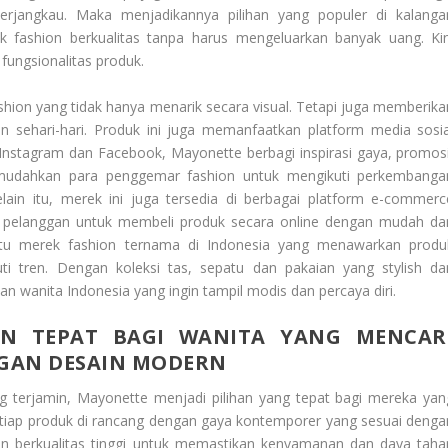
erjangkau. Maka menjadikannya pilihan yang populer di kalanga
 fashion berkualitas tanpa harus mengeluarkan banyak uang. Kin
fungsionalitas produk.
ion yang tidak hanya menarik secara visual. Tetapi juga memberika
ehari-hari. Produk ini juga memanfaatkan platform media sosia
Instagram dan Facebook, Mayonette berbagi inspirasi gaya, promosi
memudahkan para penggemar fashion untuk mengikuti perkembanga
ain itu, merek ini juga tersedia di berbagai platform e-commerc
 pelanggan untuk membeli produk secara online dengan mudah da
atu merek fashion ternama di Indonesia yang menawarkan produ
ti tren. Dengan koleksi tas, sepatu dan pakaian yang stylish da
 wanita Indonesia yang ingin tampil modis dan percaya diri.
AN TEPAT BAGI WANITA YANG MENCAR
GAN DESAIN MODERN
g terjamin, Mayonette menjadi pilihan yang tepat bagi mereka yan
setiap produk di rancang dengan gaya kontemporer yang sesuai denga
an berkualitas tinggi untuk memastikan kenyamanan dan daya taha