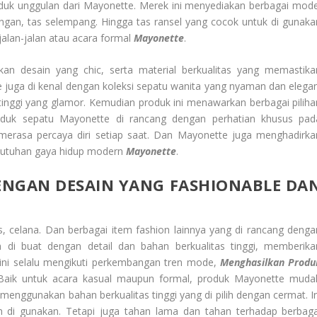
oduk unggulan dari Mayonette. Merek ini menyediakan berbagai mode
tangan, tas selempang. Hingga tas ransel yang cocok untuk di gunaka
alan-jalan atau acara formal
Mayonette
.
n desain yang chic, serta material berkualitas yang memastika
e juga di kenal dengan koleksi sepatu wanita yang nyaman dan elegan
 tinggi yang glamor. Kemudian produk ini menawarkan berbagai piliha
Produk sepatu Mayonette di rancang dengan perhatian khusus pad
rasa percaya diri setiap saat. Dan Mayonette juga menghadirka
butuhan gaya hidup modern
Mayonette
.
NGAN DESAIN YANG FASHIONABLE DA
s, celana. Dan berbagai item fashion lainnya yang di rancang denga
m di buat dengan detail dan bahan berkualitas tinggi, memberika
ni selalu mengikuti perkembangan tren mode,
Menghasilkan Produ
 Baik untuk acara kasual maupun formal, produk Mayonette muda
nggunakan bahan berkualitas tinggi yang di pilih dengan cermat. In
di gunakan. Tetapi juga tahan lama dan tahan terhadap berbaga