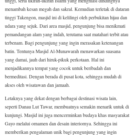
tinggi, serta ukiran-ukiran Islami yang menghiasi dindingnya
menambah kesan megah dan sakral. Kemudian terletak di dataran
tinggi Takengon, masjid ini di kelilingi oleh perbukitan hijau dan
udara yang sejuk. Dari area masjid, pengunjung bisa menikmati
pemandangan alam yang indah, terutama saat matahari terbit atau
terbenam. Bagi pengunjung yang ingin merasakan ketenangan
batin. Tentunya Masjid Al-Munawarah menawarkan suasana
yang damai, jauh dari hiruk-pikuk perkotaan. Hal ini
menjadikannya tempat yang cocok untuk beribadah dan
bermeditasi. Dengan berada di pusat kota, sehingga mudah di
akses oleh wisatawan dan jamaah.
Letaknya yang dekat dengan berbagai destinasi wisata lain,
seperti Danau Lut Tawar, membuatnya semakin menarik untuk di
kunjungi. Masjid ini juga mencerminkan budaya khas masyarakat
Gayo melalui ornamen dan desain interiornya. Sehingga ini
memberikan pengalaman unik bagi pengunjung yang ingin