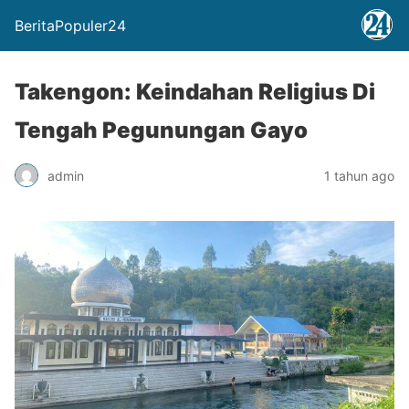
BeritaPopuler24
Takengon: Keindahan Religius Di
Tengah Pegunungan Gayo
admin
1 tahun ago