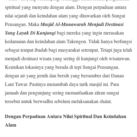
spiritual yang menyatu dengan alam. Dengan perpaduan antara
nilai sejarah dan keindahan alam yang ditawarkan oleh Sungai
Peusangan. Maka
Masjid Al-Munawarah Menjadi Destinasi
Yang Layak Di Kunjungi
bagi mereka yang ingin merasakan
kedamaian dan keindahan alam Takengon. Tidak hanya berfungsi
sebagai tempat ibadah bagi masyarakat setempat. Tetapi juga telah
menjadi destinasi wisata yang sering di kunjungi oleh wisatawan.
Keunikan lokasinya yang berada di tepi Sungai Peusangan,
dengan air yang jernih dan bersih yang bersumber dari Danau
Laut Tawar. Pastinya menambah daya tarik masjid ini. Para
jamaah dan pengunjung sering memanfaatkan aliran sungai
tersebut untuk berwudhu sebelum melaksanakan shalat.
Dengan Perpaduan Antara Nilai Spiritual Dan Keindahan
Alam