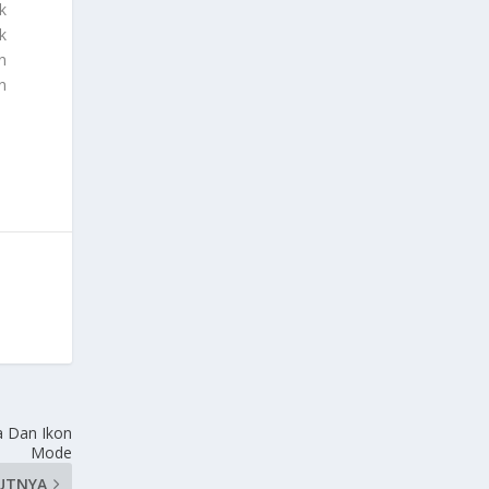
k
k
n
n
a Dan Ikon
Mode
UTNYA