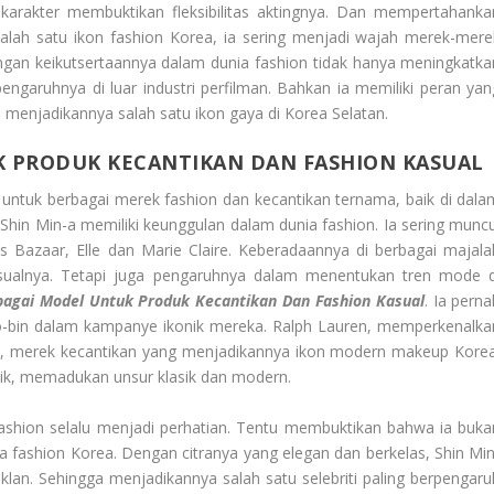
akter membuktikan fleksibilitas aktingnya. Dan mempertahanka
salah satu ikon fashion Korea, ia sering menjadi wajah merek-mere
engan keikutsertaannya dalam dunia fashion tidak hanya meningkatka
engaruhnya di luar industri perfilman. Bahkan ia memiliki peran yan
a menjadikannya salah satu ikon gaya di Korea Selatan.
K PRODUK KECANTIKAN DAN FASHION KASUAL
 untuk berbagai merek fashion dan kecantikan ternama, baik di dala
hin Min-a memiliki keunggulan dalam dunia fashion. Ia sering muncu
s Bazaar, Elle dan Marie Claire. Keberadaannya di berbagai majala
isualnya. Tetapi juga pengaruhnya dalam menentukan tren mode d
bagai Model Untuk Produk Kecantikan Dan Fashion Kasual
. Ia pern
-bin dalam kampanye ikonik mereka. Ralph Lauren, memperkenalka
a, merek kecantikan yang menjadikannya ikon modern makeup Korea
nik, memadukan unsur klasik dan modern.
fashion selalu menjadi perhatian. Tentu membuktikan bahwa ia buka
nia fashion Korea. Dengan citranya yang elegan dan berkelas, Shin Min
 iklan. Sehingga menjadikannya salah satu selebriti paling berpengaru