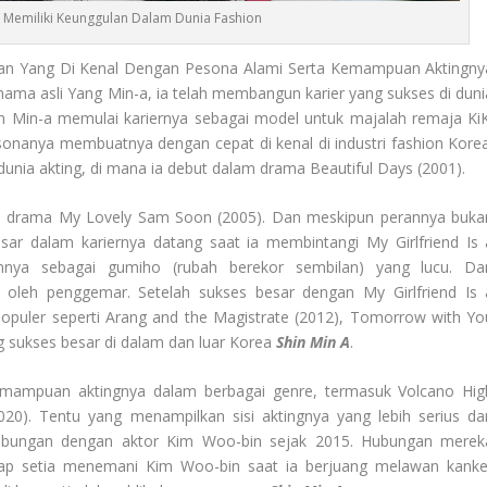
t Memiliki Keunggulan Dalam Dunia Fashion
tan Yang Di Kenal Dengan Pesona Alami Serta Kemampuan Aktingny
nama asli Yang Min-a, ia telah membangun karier yang sukses di duni
in Min-a memulai kariernya sebagai model untuk majalah remaja KiK
onanya membuatnya dengan cepat di kenal di industri fashion Korea
ia akting, di mana ia debut dalam drama Beautiful Days (2001).
i drama My Lovely Sam Soon (2005). Dan meskipun perannya buka
r dalam kariernya datang saat ia membintangi My Girlfriend Is 
nnya sebagai gumiho (rubah berekor sembilan) yang lucu. Da
leh penggemar. Setelah sukses besar dengan My Girlfriend Is 
opuler seperti Arang and the Magistrate (2012), Tomorrow with Yo
sukses besar di dalam dan luar Korea
Shin Min A
.
kemampuan aktingnya dalam berbagai genre, termasuk Volcano Hig
20). Tentu yang menampilkan sisi aktingnya yang lebih serius da
hubungan dengan aktor Kim Woo-bin sejak 2015. Hubungan merek
etap setia menemani Kim Woo-bin saat ia berjuang melawan kanke