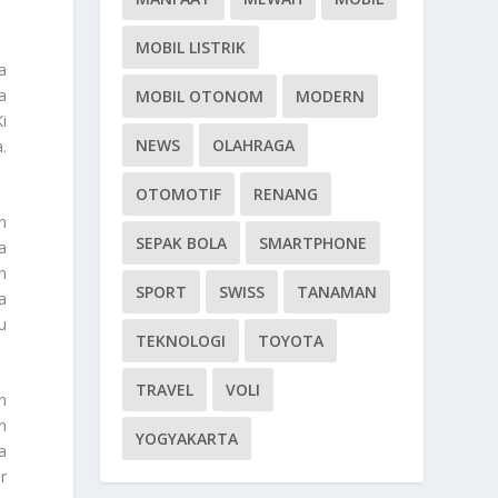
MOBIL LISTRIK
a
a
MOBIL OTONOM
MODERN
i
NEWS
OLAHRAGA
.
OTOMOTIF
RENANG
n
SEPAK BOLA
SMARTPHONE
a
n
SPORT
SWISS
TANAMAN
a
u
TEKNOLOGI
TOYOTA
TRAVEL
VOLI
h
n
YOGYAKARTA
a
r