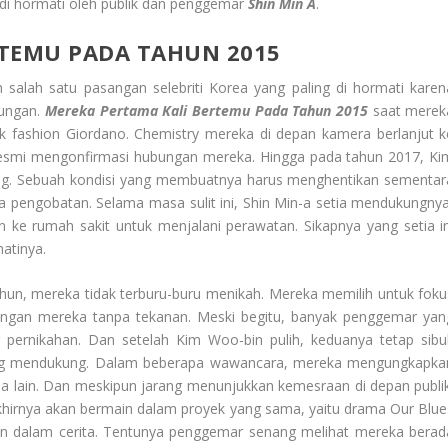
di hormati oleh publik dan penggemar
Shin Min A
.
RTEMU PADA TAHUN 2015
 salah satu pasangan selebriti Korea yang paling di hormati karen
kungan.
Mereka Pertama Kali Bertemu Pada Tahun 2015
saat merek
 fashion Giordano. Chemistry mereka di depan kamera berlanjut k
 resmi mengonfirmasi hubungan mereka. Hingga pada tahun 2017, Ki
ing. Sebuah kondisi yang membuatnya harus menghentikan sementar
da pengobatan. Selama masa sulit ini, Shin Min-a setia mendukungnya
 ke rumah sakit untuk menjalani perawatan. Sikapnya yang setia in
atinya.
ahun, mereka tidak terburu-buru menikah. Mereka memilih untuk foku
ungan mereka tanpa tekanan. Meski begitu, banyak penggemar yan
pernikahan. Dan setelah Kim Woo-bin pulih, keduanya tetap sibu
ling mendukung. Dalam beberapa wawancara, mereka mengungkapka
lain. Dan meskipun jarang menunjukkan kemesraan di depan publik
khirnya akan bermain dalam proyek yang sama, yaitu drama Our Blue
an dalam cerita. Tentunya penggemar senang melihat mereka berad