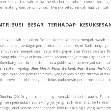
arier secara terpisah. Maka mereka berdua adalah contoh pasanga
n matang dan penuh privasi. Mereka tetap rendah hati dan salin
TRIBUSI BESAR TERHADAP KESUKSESA
 sebagai salah satu ikon fashion Korea. Ia sering menjadi wajah dar
mukau dalam berbagai pemotretan dan acara resmi. Karismanya yan
embuatnya menjadi salah satu aktris papan atas Korea Selatan. Kin
n yang tidak hanya di kenal karena kecantikannya tetapi juga bakat da
kembang dan citra positif di mata publik. Ia tetap menjadi salah sat
ea Selatan. Apalagi
Shin Min A Telah Berkontribusi Besar Terhada
ngan mulai dari pemilihan proyek yang cerdas hingga citranya di duni
lih proyek. Ia tidak hanya berfokus pada peran-peran romantis tetap
Gumiho (2010) yang membuatnya semakin di cintai publik. Fantasi
ng memperlihatkan sisi aktingnya yang lebih dramatis. Serta dram
ebagai atlet loncat indah dengan konflik psikologis yang kompleks