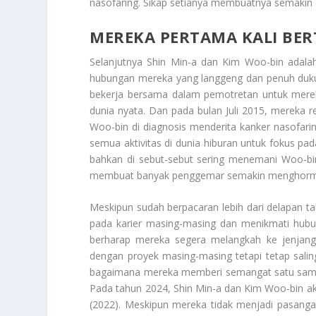
nasofaring. Sikap setianya membuatnya semakin 
MEREKA PERTAMA KALI BE
Selanjutnya Shin Min-a dan Kim Woo-bin adalah
hubungan mereka yang langgeng dan penuh du
bekerja bersama dalam pemotretan untuk merek
dunia nyata. Dan pada bulan Juli 2015, mereka
Woo-bin di diagnosis menderita kanker nasofar
semua aktivitas di dunia hiburan untuk fokus pa
bahkan di sebut-sebut sering menemani Woo-bin
membuat banyak penggemar semakin menghorm
Meskipun sudah berpacaran lebih dari delapan t
pada karier masing-masing dan menikmati hub
berharap mereka segera melangkah ke jenjang 
dengan proyek masing-masing tetapi tetap sa
bagaimana mereka memberi semangat satu sama 
Pada tahun 2024, Shin Min-a dan Kim Woo-bin a
(2022). Meskipun mereka tidak menjadi pasang