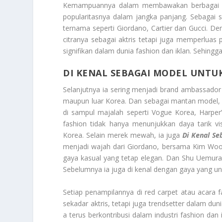
Kemampuannya dalam membawakan berbagai kar
popularitasnya dalam jangka panjang. Sebagai 
ternama seperti Giordano, Cartier dan Gucci. D
citranya sebagai aktris tetapi juga memperluas p
signifikan dalam dunia fashion dan iklan. Sehingg
DI KENAL SEBAGAI MODEL UNTU
Selanjutnya ia sering menjadi brand ambassador
maupun luar Korea. Dan sebagai mantan model, S
di sampul majalah seperti Vogue Korea, Harper’
fashion tidak hanya menunjukkan daya tarik v
Korea. Selain merek mewah, ia juga
Di Kenal Se
menjadi wajah dari Giordano, bersama Kim Woo
gaya kasual yang tetap elegan. Dan Shu Uemur
Sebelumnya ia juga di kenal dengan gaya yang u
Setiap penampilannya di red carpet atau acara 
sekadar aktris, tetapi juga trendsetter dalam du
a terus berkontribusi dalam industri fashion dan