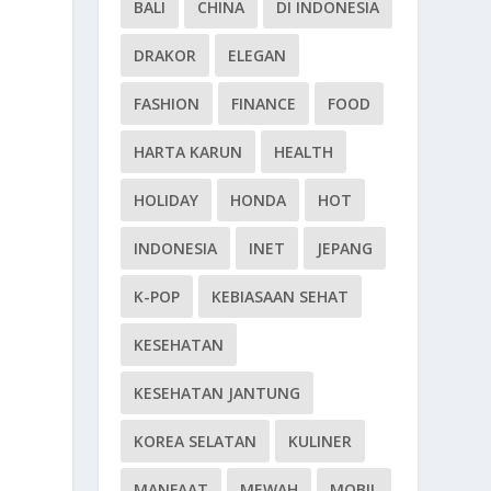
BALI
CHINA
DI INDONESIA
DRAKOR
ELEGAN
FASHION
FINANCE
FOOD
HARTA KARUN
HEALTH
HOLIDAY
HONDA
HOT
INDONESIA
INET
JEPANG
K-POP
KEBIASAAN SEHAT
KESEHATAN
KESEHATAN JANTUNG
KOREA SELATAN
KULINER
MANFAAT
MEWAH
MOBIL