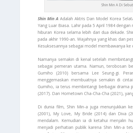
Shin Min A Di Sebu
Shin Min A
Adalah Aktris Dan Model Korea Sela
Yang Luar Biasa. Lahir pada 5 April 1984 dengan 
hiburan Korea selama lebih dari dua dekade. Sh
pada akhir 1990-an. Wajahnya yang khas dan pes
Kesuksesannya sebagai model membawanya ke dun
Namanya semakin di kenal setelah membintang
sebagai pemeran utama. Namun, terobosan besa
Gumiho (2010) bersama Lee Seung-gi. Pera
menggemaskan membuatnya semakin di cintai o
Gumiho, ia terus membintangi berbagai drama p
(2017). Dan Hometown Cha-Cha-Cha (2021), yang 
Di dunia film, Shin Min-a juga menunjukkan 
(2001), My Love, My Bride (2014) dan Diva (20
mendalam. Kemudian ia di ketahui menjalin 
menjadi perhatian publik karena Shin Min-a t