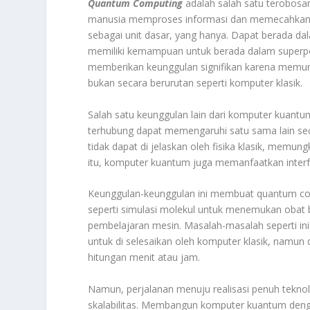
Quantum Computing
adalah salah satu terobosa
manusia memproses informasi dan memecahkan m
sebagai unit dasar, yang hanya. Dapat berada d
memiliki kemampuan untuk berada dalam superpos
memberikan keunggulan signifikan karena memu
bukan secara berurutan seperti komputer klasik.
Salah satu keunggulan lain dari komputer kuant
terhubung dapat memengaruhi satu sama lain seca
tidak dapat di jelaskan oleh fisika klasik, memung
itu, komputer kuantum juga memanfaatkan interfe
Keunggulan-keunggulan ini membuat quantum co
seperti simulasi molekul untuk menemukan obat ba
pembelajaran mesin. Masalah-masalah seperti in
untuk di selesaikan oleh komputer klasik, namu
hitungan menit atau jam.
Namun, perjalanan menuju realisasi penuh teknol
skalabilitas. Membangun komputer kuantum dengan 