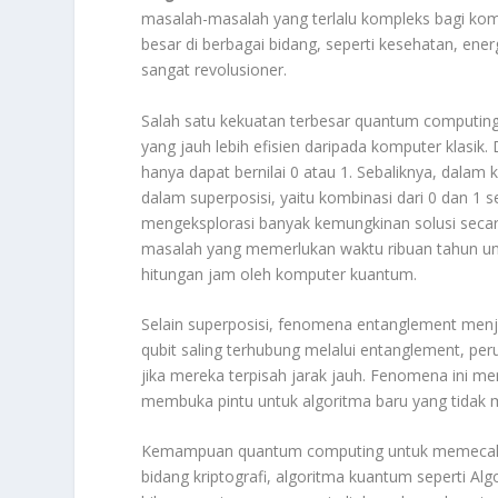
masalah-masalah yang terlalu kompleks bagi kom
besar di berbagai bidang, seperti kesehatan, en
sangat revolusioner.
Salah satu kekuatan terbesar quantum computi
yang jauh lebih efisien daripada komputer klasik
hanya dapat bernilai 0 atau 1. Sebaliknya, dalam
dalam superposisi, yaitu kombinasi dari 0 dan 
mengeksplorasi banyak kemungkinan solusi secara 
masalah yang memerlukan waktu ribuan tahun untu
hitungan jam oleh komputer kuantum.
Selain superposisi, fenomena entanglement menja
qubit saling terhubung melalui entanglement, pe
jika mereka terpisah jarak jauh. Fenomena ini m
membuka pintu untuk algoritma baru yang tidak m
Kemampuan quantum computing untuk memecahka
bidang kriptografi, algoritma kuantum seperti A