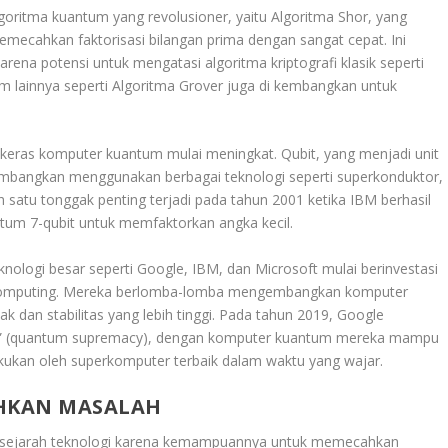
oritma kuantum yang revolusioner, yaitu Algoritma Shor, yang
cahkan faktorisasi bilangan prima dengan sangat cepat. Ini
arena potensi untuk mengatasi algoritma kriptografi klasik seperti
um lainnya seperti Algoritma Grover juga di kembangkan untuk
eras komputer kuantum mulai meningkat. Qubit, yang menjadi unit
embangkan menggunakan berbagai teknologi seperti superkonduktor,
h satu tonggak penting terjadi pada tahun 2001 ketika IBM berhasil
tum 7-qubit untuk memfaktorkan angka kecil.
nologi besar seperti Google, IBM, dan Microsoft mulai berinvestasi
omputing. Mereka berlomba-lomba mengembangkan komputer
 dan stabilitas yang lebih tinggi. Pada tahun 2019, Google
m” (quantum supremacy), dengan komputer kuantum mereka mampu
akukan oleh superkomputer terbaik dalam waktu yang wajar.
HKAN MASALAH
sejarah teknologi karena kemampuannya untuk memecahkan