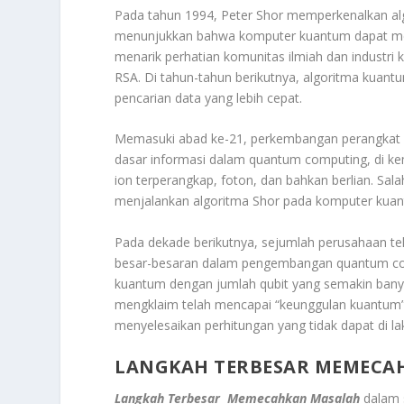
Pada tahun 1994, Peter Shor memperkenalkan alg
menunjukkan bahwa komputer kuantum dapat meme
menarik perhatian komunitas ilmiah dan industri k
RSA. Di tahun-tahun berikutnya, algoritma kuant
pencarian data yang lebih cepat.
Memasuki abad ke-21, perkembangan perangkat k
dasar informasi dalam quantum computing, di k
ion terperangkap, foton, dan bahkan berlian. Sala
menjalankan algoritma Shor pada komputer kuan
Pada dekade berikutnya, sejumlah perusahaan tek
besar-besaran dalam pengembangan quantum c
kuantum dengan jumlah qubit yang semakin banyak
mengklaim telah mencapai “keunggulan kuantu
menyelesaikan perhitungan yang tidak dapat di l
LANGKAH TERBESAR MEMECA
Langkah Terbesar Memecahkan Masalah
dalam 