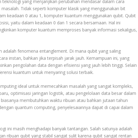
n teknologi yang menjanjikan perubahan mendasar dalam cara
asalah. Tidak seperti komputer klasik yang menggunakan bit
alam keadaan 0 atau 1, komputer kuantum menggunakan qubit. Qubit
isi, yaitu dalam keadaan 0 dan 1 secara bersamaan. Hal ini
ngkinkan komputer kuantum memproses banyak informasi sekaligus,
um adalah fenomena entanglement. Di mana qubit yang saling
ra instan, bahkan jika terpisah jarak jauh. Kemampuan ini, yang
kinkan pengolahan data dengan efisiensi yang jauh lebih tinggi. Selain
rensi kuantum untuk menyaring solusi terbaik.
mputing ideal untuk memecahkan masalah yang sangat kompleks,
ru, optimisasi jaringan logistik, atau pengelolaan data besar dalam
i biasanya membutuhkan waktu ribuan atau bahkan jutaan tahun
n dengan quantum computing, penyelesaiannya dapat di capai dalam
ogi ini masih menghadapi banyak tantangan. Salah satunya adalah
ribuan qubit yang stabil sangat sulit karena qubit sangat rentan