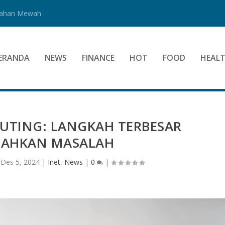
Bahan Mewah
ERANDA
NEWS
FINANCE
HOT
FOOD
HEAL
TING: LANGKAH TERBESAR
AHKAN MASALAH
|
Des 5, 2024
|
Inet
,
News
|
0
|