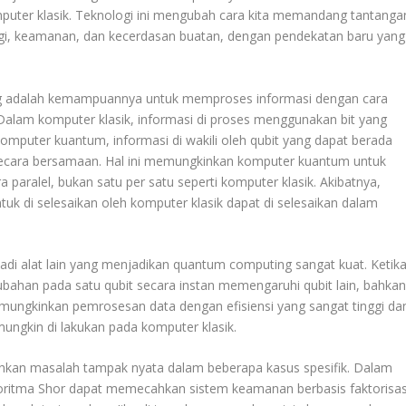
puter klasik. Teknologi ini mengubah cara kita memandang tantanga
ergi, keamanan, dan kecerdasan buatan, dengan pendekatan baru yang
ng adalah kemampuannya untuk memproses informasi dengan cara
. Dalam komputer klasik, informasi di proses menggunakan bit yang
 komputer kuantum, informasi di wakili oleh qubit yang dapat berada
1 secara bersamaan. Hal ini memungkinkan komputer kuantum untuk
paralel, bukan satu per satu seperti komputer klasik. Akibatnya,
k di selesaikan oleh komputer klasik dapat di selesaikan dalam
di alat lain yang menjadikan quantum computing sangat kuat. Ketik
rubahan pada satu qubit secara instan memengaruhi qubit lain, bahka
emungkinkan pemrosesan data dengan efisiensi yang sangat tinggi da
ungkin di lakukan pada komputer klasik.
n masalah tampak nyata dalam beberapa kasus spesifik. Dalam
lgoritma Shor dapat memecahkan sistem keamanan berbasis faktorisas