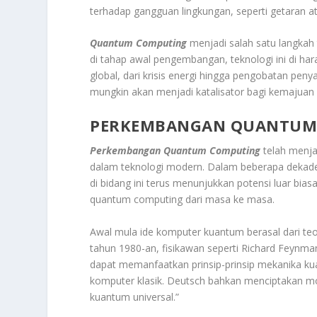
terhadap gangguan lingkungan, seperti getaran a
Quantum Computing
menjadi salah satu langkah 
di tahap awal pengembangan, teknologi ini di h
global, dari krisis energi hingga pengobatan pen
mungkin akan menjadi katalisator bagi kemajuan
PERKEMBANGAN QUANTUM
Perkembangan Quantum Computing
telah menja
dalam teknologi modern. Dalam beberapa dekade t
di bidang ini terus menunjukkan potensi luar bia
quantum computing dari masa ke masa.
Awal mula ide komputer kuantum berasal dari t
tahun 1980-an, fisikawan seperti Richard Feyn
dapat memanfaatkan prinsip-prinsip mekanika ku
komputer klasik. Deutsch bahkan menciptakan mo
kuantum universal.”