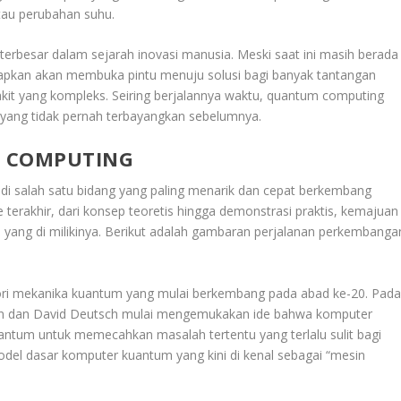
tau perubahan suhu.
terbesar dalam sejarah inovasi manusia. Meski saat ini masih berada
arapkan akan membuka pintu menuju solusi bagi banyak tantangan
yakit yang kompleks. Seiring berjalannya waktu, quantum computing
 yang tidak pernah terbayangkan sebelumnya.
 COMPUTING
di salah satu bidang yang paling menarik dan cepat berkembang
erakhir, dari konsep teoretis hingga demonstrasi praktis, kemajuan
sa yang di milikinya. Berikut adalah gambaran perjalanan perkembanga
eori mekanika kuantum yang mulai berkembang pada abad ke-20. Pad
man dan David Deutsch mulai mengemukakan ide bahwa komputer
antum untuk memecahkan masalah tertentu yang terlalu sulit bagi
del dasar komputer kuantum yang kini di kenal sebagai “mesin