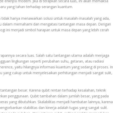
e enkripsi modern. Jika di terapkan secara luas, ini akan memaksa
ru yang tahan terhadap serangan kuantum.
 tidak hanya menawarkan solusi untuk masalah-masalah yang ada,
aru dalam memahami dan mengatasi tantangan masa depan. Dengan
logi ini menjadi simbol harapan untuk masa depan yang lebih cerah
apannya secara luas. Salah satu tantangan utama adalah menjaga
gangguan lingkungan seperti perubahan suhu, getaran, atau radiasi
rence, yaitu hilangnya informasi kuantum yang sedang di proses. In
u yang cukup untuk menyelesaikan perhitungan menjadi sangat sulit,
tantangan besar. Karena qubit rentan terhadap kesalahan, teknik
hkan penggunaan. Qubit tambahan dalam jumlah besar, yang pada
eras yang dibutuhkan. Skalabilitas menjadi hambatan lainnya, karena
gorbankan stabilitas dan kinerja adalah tugas yang sangat sulit.