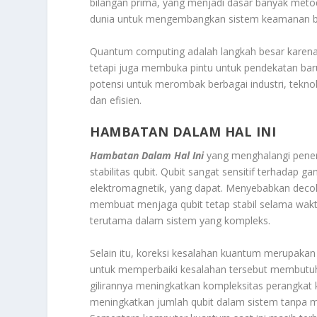
bilangan prima, yang menjadi dasar banyak metod
dunia untuk mengembangkan sistem keamanan ba
Quantum computing adalah langkah besar karena
tetapi juga membuka pintu untuk pendekatan b
potensi untuk merombak berbagai industri, tekno
dan efisien.
HAMBATAN DALAM HAL INI
Hambatan Dalam Hal Ini
yang menghalangi pener
stabilitas qubit. Qubit sangat sensitif terhadap 
elektromagnetik, yang dapat. Menyebabkan decohe
membuat menjaga qubit tetap stabil selama wakt
terutama dalam sistem yang kompleks.
Selain itu, koreksi kesalahan kuantum merupakan 
untuk memperbaiki kesalahan tersebut membutu
gilirannya meningkatkan kompleksitas perangkat k
meningkatkan jumlah qubit dalam sistem tanpa men