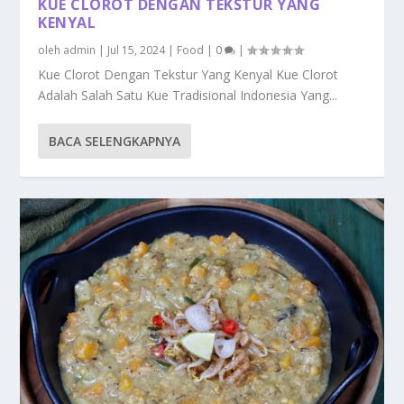
KUE CLOROT DENGAN TEKSTUR YANG
KENYAL
oleh
admin
|
Jul 15, 2024
|
Food
|
0
|
Kue Clorot Dengan Tekstur Yang Kenyal Kue Clorot
Adalah Salah Satu Kue Tradisional Indonesia Yang...
BACA SELENGKAPNYA