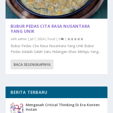
BUBUR PEDAS CITA RASA NUSANTARA
YANG UNIK
oleh
admin
|
Jul 7, 2024
|
Food
|
0
|
Bubur Pedas Cita Rasa Nusantara Yang Unik Bubur
Pedas Adalah Salah Satu Hidangan Khas Melayu Yang...
BACA SELENGKAPNYA
BERITA TERBARU
Mengasah Critical Thinking Di Era Konten
Instan