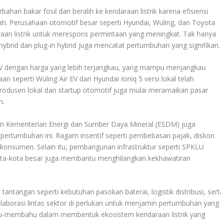
han bakar fosil dan beralih ke kendaraan listrik karena efisiensi
ah. Perusahaan otomotif besar seperti Hyundai, Wuling, dan Toyota
raan listrik untuk merespons permintaan yang meningkat. Tak hanya
il hybrid dan plug-in hybrid juga mencatat pertumbuhan yang signifikan.
 EV dengan harga yang lebih terjangkau, yang mampu menjangkau
seperti Wuling Air EV dan Hyundai Ioniq 5 versi lokal telah
produsen lokal dan startup otomotif juga mulai meramaikan pasar
n.
an Kementerian Energi dan Sumber Daya Mineral (ESDM) juga
ertumbuhan ini. Ragam insentif seperti pembebasan pajak, diskon
 konsumen. Selain itu, pembangunan infrastruktur seperti SPKLU
kota-kota besar juga membantu menghilangkan kekhawatiran
 tantangan seperti kebutuhan pasokan baterai, logistik distribusi, sert
kolaborasi lintas sektor di perlukan untuk menjamin pertumbuhan yang
ahu-membahu dalam membentuk ekosistem kendaraan listrik yang