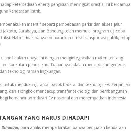
erhadap ketersediaan energi pengisian meningkat drastis. Ini berdampa
a kendaraan listrik.
mberlakukan insentif seperti pembebasan parkir dan akses jalur
rti Jakarta, Surabaya, dan Bandung telah memulai program uji coba
ksi. Hal ini tidak hanya menurunkan emisi transportasi publik, tetap
s.
t andil dalam upaya ini dengan mengintegrasikan materi tentang
dalam kurikulum pendidikan. Tujuannya adalah menciptakan generasi
 dan teknologi ramah lingkungan.
l untuk mendukung rantai pasok baterai dan teknologi EV. Perjanjian
epang, dan Tiongkok mencakup transfer teknologi dan pembangunan
lan bagi kemandirian industri EV nasional dan menempatkan Indonesia
TANGAN YANG HARUS DIHADAPI
 Dihadapi
, para analis memperkirakan bahwa penjualan kendaraan