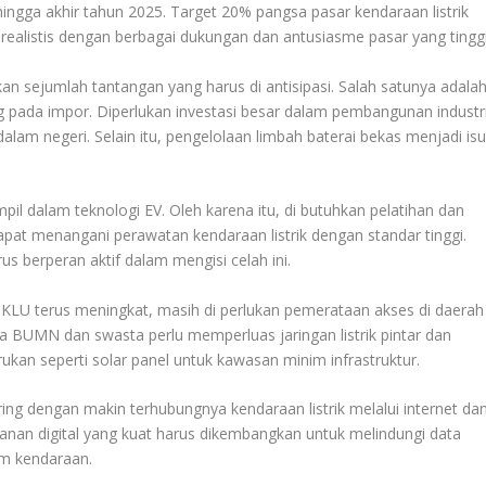
 hingga akhir tahun 2025. Target 20% pangsa pasar kendaraan listrik
ai realistis dengan berbagai dukungan dan antusiasme pasar yang tinggi
 sejumlah tantangan yang harus di antisipasi. Salah satunya adala
 pada impor. Diperlukan investasi besar dalam pembangunan industr
am negeri. Selain itu, pengelolaan limbah baterai bekas menjadi is
il dalam teknologi EV. Oleh karena itu, di butuhkan pelatihan dan
dapat menangani perawatan kendaraan listrik dengan standar tinggi.
s berperan aktif dalam mengisi celah ini.
PKLU terus meningkat, masih di perlukan pemerataan akses di daerah
ma BUMN dan swasta perlu memperluas jaringan listrik pintar dan
rukan seperti solar panel untuk kawasan minim infrastruktur.
ing dengan makin terhubungnya kendaraan listrik melalui internet da
manan digital yang kuat harus dikembangkan untuk melindungi data
m kendaraan.