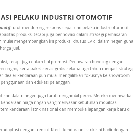
ASI PELAKU INDUSTRI OTOMOTIF
omotif
turut mendorong respons cepat dari pelaku industri otomotif.
asitas produksi tetapi juga berinovasi dalam strategi pemasaran
n mulai mengembangkan lini produksi khusus EV di dalam negeri gun
arga jual.
roduksi, tetapi juga dalam hal promosi. Penawaran bundling dengan
an ringan, serta paket servis gratis selama tiga tahun menjadi strateg
ler-dealer kendaraan pun mulai mengalihkan fokusnya ke showroom
si penggunaan dan edukasi pelanggan.
rintisan dalam negeri juga turut mengambil peran. Mereka menawarka
n kendaraan niaga ringan yang menyasar kebutuhan mobilitas
em kendaraan listrik nasional dan membuka lapangan kerja baru di
radaptasi dengan tren ini. Kredit kendaraan listrik kini hadir dengan