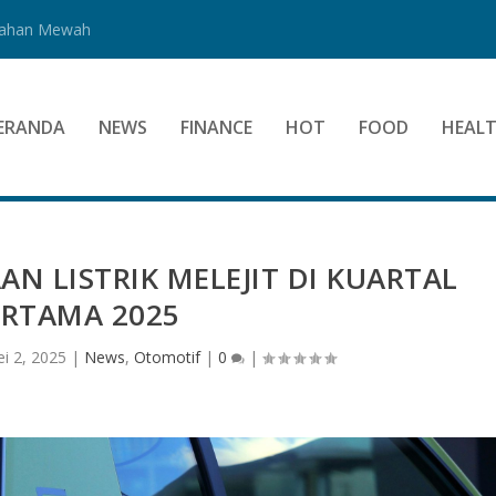
Bahan Mewah
ERANDA
NEWS
FINANCE
HOT
FOOD
HEAL
N LISTRIK MELEJIT DI KUARTAL
ERTAMA 2025
i 2, 2025
|
News
,
Otomotif
|
0
|