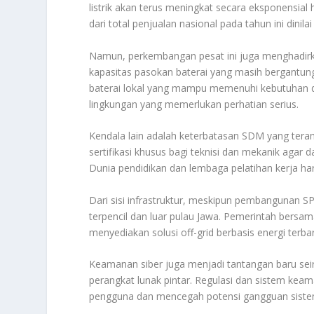
listrik akan terus meningkat secara eksponensial
dari total penjualan nasional pada tahun ini dinil
Namun, perkembangan pesat ini juga menghadirkan
kapasitas pasokan baterai yang masih bergantung
baterai lokal yang mampu memenuhi kebutuhan dal
lingkungan yang memerlukan perhatian serius.
Kendala lain adalah keterbatasan SDM yang teramp
sertifikasi khusus bagi teknisi dan mekanik agar 
Dunia pendidikan dan lembaga pelatihan kerja haru
Dari sisi infrastruktur, meskipun pembangunan S
terpencil dan luar pulau Jawa. Pemerintah bersa
menyediakan solusi off-grid berbasis energi terba
Keamanan siber juga menjadi tantangan baru seir
perangkat lunak pintar. Regulasi dan sistem kea
pengguna dan mencegah potensi gangguan siste