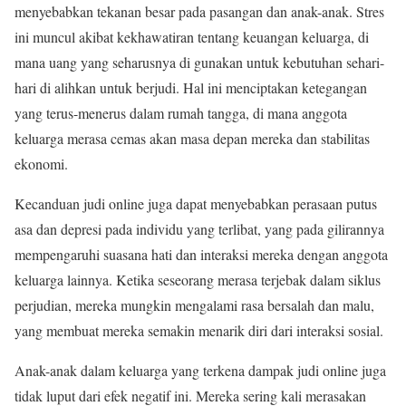
menyebabkan tekanan besar pada pasangan dan anak-anak. Stres
ini muncul akibat kekhawatiran tentang keuangan keluarga, di
mana uang yang seharusnya di gunakan untuk kebutuhan sehari-
hari di alihkan untuk berjudi. Hal ini menciptakan ketegangan
yang terus-menerus dalam rumah tangga, di mana anggota
keluarga merasa cemas akan masa depan mereka dan stabilitas
ekonomi.
Kecanduan judi online juga dapat menyebabkan perasaan putus
asa dan depresi pada individu yang terlibat, yang pada gilirannya
mempengaruhi suasana hati dan interaksi mereka dengan anggota
keluarga lainnya. Ketika seseorang merasa terjebak dalam siklus
perjudian, mereka mungkin mengalami rasa bersalah dan malu,
yang membuat mereka semakin menarik diri dari interaksi sosial.
Anak-anak dalam keluarga yang terkena dampak judi online juga
tidak luput dari efek negatif ini. Mereka sering kali merasakan