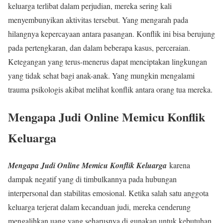
keluarga terlibat dalam perjudian, mereka sering kali
menyembunyikan aktivitas tersebut. Yang mengarah pada
hilangnya kepercayaan antara pasangan. Konflik ini bisa berujung
pada pertengkaran, dan dalam beberapa kasus, perceraian.
Ketegangan yang terus-menerus dapat menciptakan lingkungan
yang tidak sehat bagi anak-anak. Yang mungkin mengalami
trauma psikologis akibat melihat konflik antara orang tua mereka.
Mengapa Judi Online Memicu Konflik
Keluarga
Mengapa Judi Online Memicu Konflik Keluarga
karena
dampak negatif yang di timbulkannya pada hubungan
interpersonal dan stabilitas emosional. Ketika salah satu anggota
keluarga terjerat dalam kecanduan judi, mereka cenderung
mengalihkan uang yang seharusnya di gunakan untuk kebutuhan