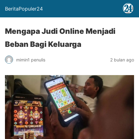
BeritaPopuler24
Mengapa Judi Online Menjadi
Beban Bagi Keluarga
mimin1 penulis
2 bulan ago