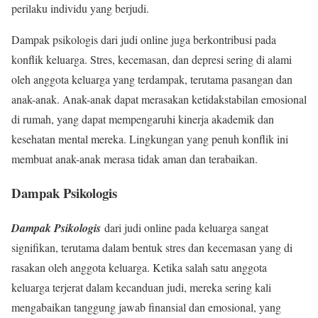
perilaku individu yang berjudi.
Dampak psikologis dari judi online juga berkontribusi pada
konflik keluarga. Stres, kecemasan, dan depresi sering di alami
oleh anggota keluarga yang terdampak, terutama pasangan dan
anak-anak. Anak-anak dapat merasakan ketidakstabilan emosional
di rumah, yang dapat mempengaruhi kinerja akademik dan
kesehatan mental mereka. Lingkungan yang penuh konflik ini
membuat anak-anak merasa tidak aman dan terabaikan.
Dampak Psikologis
Dampak Psikologis
dari judi online pada keluarga sangat
signifikan, terutama dalam bentuk stres dan kecemasan yang di
rasakan oleh anggota keluarga. Ketika salah satu anggota
keluarga terjerat dalam kecanduan judi, mereka sering kali
mengabaikan tanggung jawab finansial dan emosional, yang