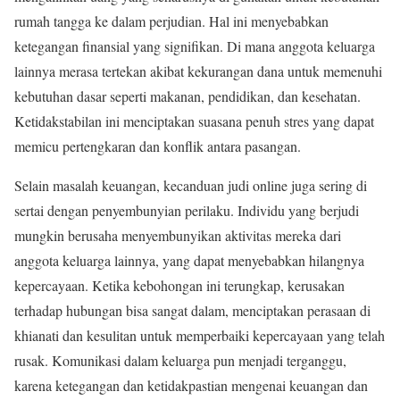
rumah tangga ke dalam perjudian. Hal ini menyebabkan
ketegangan finansial yang signifikan. Di mana anggota keluarga
lainnya merasa tertekan akibat kekurangan dana untuk memenuhi
kebutuhan dasar seperti makanan, pendidikan, dan kesehatan.
Ketidakstabilan ini menciptakan suasana penuh stres yang dapat
memicu pertengkaran dan konflik antara pasangan.
Selain masalah keuangan, kecanduan judi online juga sering di
sertai dengan penyembunyian perilaku. Individu yang berjudi
mungkin berusaha menyembunyikan aktivitas mereka dari
anggota keluarga lainnya, yang dapat menyebabkan hilangnya
kepercayaan. Ketika kebohongan ini terungkap, kerusakan
terhadap hubungan bisa sangat dalam, menciptakan perasaan di
khianati dan kesulitan untuk memperbaiki kepercayaan yang telah
rusak. Komunikasi dalam keluarga pun menjadi terganggu,
karena ketegangan dan ketidakpastian mengenai keuangan dan