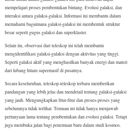
mempelajari proses pembentukan bintang. Evolusi galaksi, dan
interaksi antara galaksi-galaksi. Informasi ini membantu dalam
memahami bagaimana galaksi-galaksi ini membentuk struktur
besar seperti gugus galaksi dan superklaster.
Selain itu, observasi dari teleskop ini telah membantu
mengidentifikasi galaksi-galaksi dengan aktivitas yang tinggi.
Seperti galaksi aktif yang menghasilkan banyak energi dan materi
dari lubang hitam supermasif di pusatnya.
Secara keseluruhan, teleskop-teleskop terbaru memberikan
pandangan yang lebih jelas dan mendetail tentang galaksi-galaksi
yang jauh. Mengungkapkan fitur-fitur dan proses-proses yang
sebelumnya tidak terlihat. Temuan ini tidak hanya menjawab
pertanyaan lama tentang pembentukan dan evolusi galaksi. Tetapi
juga membuka jalan bagi penemuan baru dalam studi kosmos.