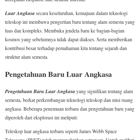
Luar Angkasa
secara keseluruhan, kemajuan dalam teknologi
teleskop ini membawa pengertian baru tentang alam semesta yang
luas dan kompleks. Membuka jendela baru ke bagian-bagian
kosmos yang sebelumnya tidak dapat diakses. Serta memberikan
kontribusi besar terhadap pemahaman kita tentang sejarah dan
struktur alam semesta.
Pengetahuan Baru Luar Angkasa
Pengetahuan Baru Luar Angkasa
yang signifikan tentang alam
semesta, berkat perkembangan teknologi teleskop dan misi ruang
angkasa. Beberapa penemuan terbaru dan pengetahuan baru yang
diperoleh dari eksplorasi ini meliputi:
Teleskop luar angkasa terbaru seperti James Webb Space
Telescope (JWST) telah memungkinkan astronom. Untuk melihat