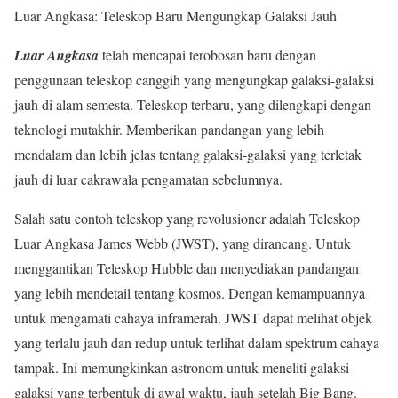
Luar Angkasa: Teleskop Baru Mengungkap Galaksi Jauh
Luar Angkasa
telah mencapai terobosan baru dengan
penggunaan teleskop canggih yang mengungkap galaksi-galaksi
jauh di alam semesta. Teleskop terbaru, yang dilengkapi dengan
teknologi mutakhir. Memberikan pandangan yang lebih
mendalam dan lebih jelas tentang galaksi-galaksi yang terletak
jauh di luar cakrawala pengamatan sebelumnya.
Salah satu contoh teleskop yang revolusioner adalah Teleskop
Luar Angkasa James Webb (JWST), yang dirancang. Untuk
menggantikan Teleskop Hubble dan menyediakan pandangan
yang lebih mendetail tentang kosmos. Dengan kemampuannya
untuk mengamati cahaya inframerah. JWST dapat melihat objek
yang terlalu jauh dan redup untuk terlihat dalam spektrum cahaya
tampak. Ini memungkinkan astronom untuk meneliti galaksi-
galaksi yang terbentuk di awal waktu, jauh setelah Big Bang.