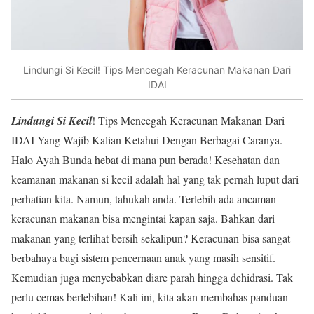
Lindungi Si Kecil! Tips Mencegah Keracunan Makanan Dari
IDAI
Lindungi Si Kecil
! Tips Mencegah Keracunan Makanan Dari
IDAI Yang Wajib Kalian Ketahui Dengan Berbagai Caranya.
Halo Ayah Bunda hebat di mana pun berada! Kesehatan dan
keamanan makanan si kecil adalah hal yang tak pernah luput dari
perhatian kita. Namun, tahukah anda. Terlebih ada ancaman
keracunan makanan bisa mengintai kapan saja. Bahkan dari
makanan yang terlihat bersih sekalipun? Keracunan bisa sangat
berbahaya bagi sistem pencernaan anak yang masih sensitif.
Kemudian juga menyebabkan diare parah hingga dehidrasi. Tak
perlu cemas berlebihan! Kali ini, kita akan membahas panduan