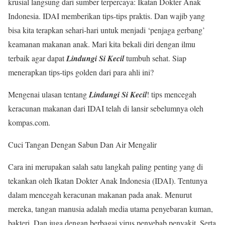
krusial langsung dari sumber terpercaya: Ikatan Dokter Anak
Indonesia. IDAI memberikan tips-tips praktis. Dan wajib yang
bisa kita terapkan sehari-hari untuk menjadi ‘penjaga gerbang’
keamanan makanan anak. Mari kita bekali diri dengan ilmu
terbaik agar dapat
Lindungi Si Kecil
tumbuh sehat. Siap
menerapkan tips-tips golden dari para ahli ini?
Mengenai ulasan tentang
Lindungi Si Kecil
! tips mencegah
keracunan makanan dari IDAI telah di lansir sebelumnya oleh
kompas.com.
Cuci Tangan Dengan Sabun Dan Air Mengalir
Cara ini merupakan salah satu langkah paling penting yang di
tekankan oleh Ikatan Dokter Anak Indonesia (IDAI). Tentunya
dalam mencegah keracunan makanan pada anak. Menurut
mereka, tangan manusia adalah media utama penyebaran kuman,
bakteri. Dan juga dengan berbagai virus penyebab penyakit. Serta