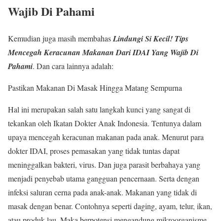
Wajib Di Pahami
Kemudian juga masih membahas
Lindungi Si Kecil! Tips
Mencegah Keracunan Makanan Dari IDAI Yang Wajib Di
Pahami
. Dan cara lainnya adalah:
Pastikan Makanan Di Masak Hingga Matang Sempurna
Hal ini merupakan salah satu langkah kunci yang sangat di
tekankan oleh Ikatan Dokter Anak Indonesia. Tentunya dalam
upaya mencegah keracunan makanan pada anak. Menurut para
dokter IDAI, proses pemasakan yang tidak tuntas dapat
meninggalkan bakteri, virus. Dan juga parasit berbahaya yang
menjadi penyebab utama gangguan pencernaan. Serta dengan
infeksi saluran cerna pada anak-anak. Makanan yang tidak di
masak dengan benar. Contohnya seperti daging, ayam, telur, ikan,
atau produk lau. Maka berpotensi mengandung mikroorganisme