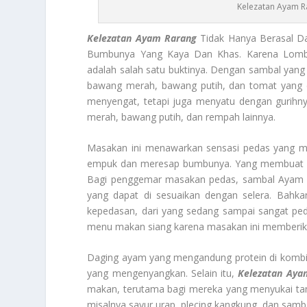
Kelezatan Ayam R
Kelezatan Ayam Rarang
Tidak Hanya Berasal Da
Bumbunya Yang Kaya Dan Khas. Karena Lomb
adalah salah satu buktinya. Dengan sambal yang 
bawang merah, bawang putih, dan tomat yang d
menyengat, tetapi juga menyatu dengan gurihn
merah, bawang putih, dan rempah lainnya.
Masakan ini menawarkan sensasi pedas yang m
empuk dan meresap bumbunya. Yang membuat Ay
Bagi penggemar masakan pedas, sambal Ayam Rar
yang dapat di sesuaikan dengan selera. Bahk
kepedasan, dari yang sedang sampai sangat pe
menu makan siang karena masakan ini memberika
Daging ayam yang mengandung protein di kombi
yang mengenyangkan. Selain itu,
Kelezatan Aya
makan, terutama bagi mereka yang menyukai tan
misalnya sayur urap, plecing kangkung, dan sam