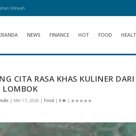
Bahan Mewah
ERANDA
NEWS
FINANCE
HOT
FOOD
HEAL
G CITA RASA KHAS KULINER DARI
LOMBOK
nulis
|
Mei 17, 2026
|
Food
|
0
|