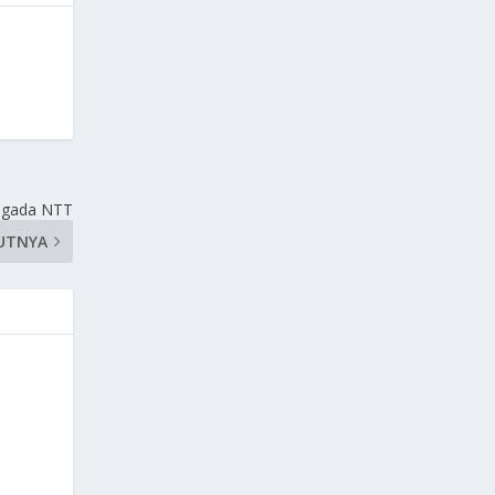
 Ngada NTT
UTNYA