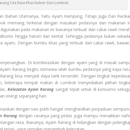
arang Cita Rasa Khas Kuliner Dari Lombok
ri Bahan Utamanya, Yaitu Ayam Kampung, Tetapi Juga Dari Racika
ok memang terkenal dengan masakan pedasnya dan makanan in
digunakan pada makanan ini biasanya terbuat dari cabai rawit merah
itumis hingga harum dan kental. Sehingga pedasnya bukan sekada
ya ayam
.
Dengan bumbu khas yang terbuat dari cabai rawit, bawan
enyenangkan. Di kombinasikan dengan ayam yang di masak sampa
am Rarang begitu istimewa ialah bumbu pedasnya yang kaya rasa
ang bisa menjadi daya tarik tersendiri. Dengan tingkat kepedasa
an, beberapa tempat makan di Lombok menyediakan pilihan tingka
das.
Kelezatan Ayam Rarang
sangat tepat untuk di konsumsi sebaga
n energi sepanjang hari.
nasikan dengan nasi putih hangat menghasilkan perpaduan sempurn
m Rarang
dengan rasanya yang pedas juga mampu menaikkan nafs
tangan rasa. Biasanya, Ayam Rarang di hidangkan dengan pelengka
bal terasi, yang semakin menambah kelezatan.