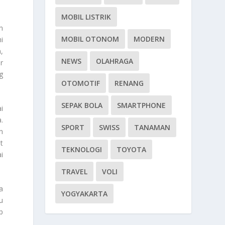
MOBIL LISTRIK
n
MOBIL OTONOM
MODERN
i
,
NEWS
OLAHRAGA
r
g
OTOMOTIF
RENANG
SEPAK BOLA
SMARTPHONE
i
.
SPORT
SWISS
TANAMAN
n
t
TEKNOLOGI
TOYOTA
i
TRAVEL
VOLI
a
YOGYAKARTA
u
p