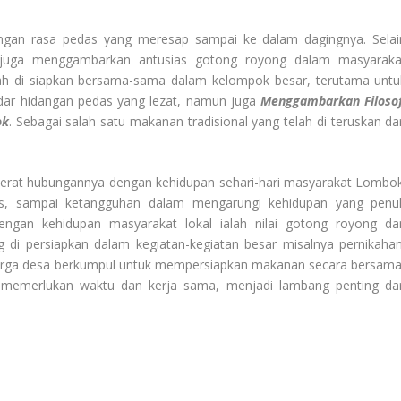
gan rasa pedas yang meresap sampai ke dalam dagingnya. Selai
uga menggambarkan antusias gotong royong dalam masyaraka
ah di siapkan bersama-sama dalam kelompok besar, terutama untu
adar hidangan pedas yang lezat, namun juga
Menggambarkan Filosof
ok
. Sebagai salah satu makanan tradisional yang telah di teruskan dar
 erat hubungannya dengan kehidupan sehari-hari masyarakat Lombok
as, sampai ketangguhan dalam mengarungi kehidupan yang penu
dengan kehidupan masyarakat lokal ialah nilai gotong royong da
 di persiapkan dalam kegiatan-kegiatan besar misalnya pernikahan
warga desa berkumpul untuk mempersiapkan makanan secara bersama
emerlukan waktu dan kerja sama, menjadi lambang penting dar