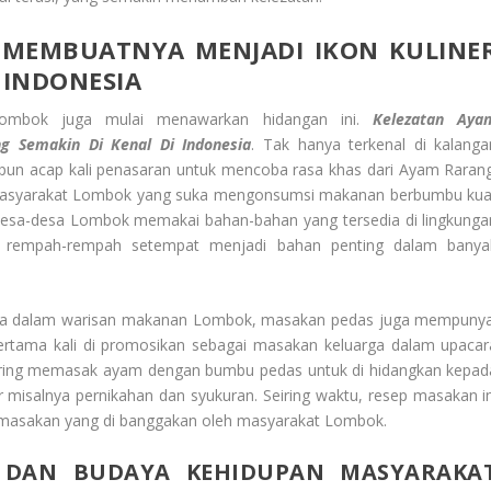
MEMBUATNYA MENJADI IKON KULINE
 INDONESIA
 Lombok juga mulai menawarkan hidangan ini.
Kelezatan Aya
g Semakin Di Kenal Di Indonesia
. Tak hanya terkenal di kalanga
un acap kali penasaran untuk mencoba rasa khas dari Ayam Rarang
masyarakat Lombok yang suka mengonsumsi makanan berbumbu kua
desa-desa Lombok memakai bahan-bahan yang tersedia di lingkunga
 rempah-rempah setempat menjadi bahan penting dalam banya
nya dalam warisan makanan Lombok, masakan pedas juga mempunya
pertama kali di promosikan sebagai masakan keluarga dalam upacar
sering memasak ayam dengan bumbu pedas untuk di hidangkan kepad
misalnya pernikahan dan syukuran. Seiring waktu, resep masakan in
u masakan yang di banggakan oleh masyarakat Lombok.
 DAN BUDAYA KEHIDUPAN MASYARAKA