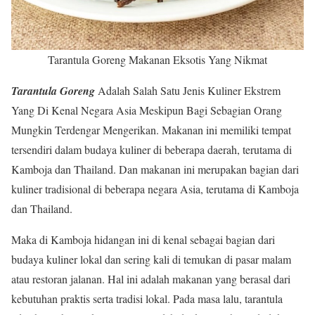
Tarantula Goreng Makanan Eksotis Yang Nikmat
Tarantula Goreng
Adalah Salah Satu Jenis Kuliner Ekstrem
Yang Di Kenal Negara Asia Meskipun Bagi Sebagian Orang
Mungkin Terdengar Mengerikan. Makanan ini memiliki tempat
tersendiri dalam budaya kuliner di beberapa daerah, terutama di
Kamboja dan Thailand. Dan makanan ini merupakan bagian dari
kuliner tradisional di beberapa negara Asia, terutama di Kamboja
dan Thailand.
Maka di Kamboja hidangan ini di kenal sebagai bagian dari
budaya kuliner lokal dan sering kali di temukan di pasar malam
atau restoran jalanan. Hal ini adalah makanan yang berasal dari
kebutuhan praktis serta tradisi lokal. Pada masa lalu, tarantula