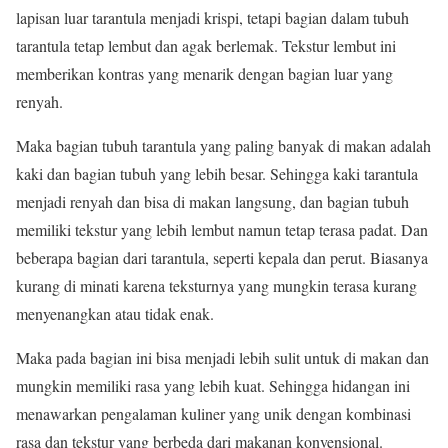
lapisan luar tarantula menjadi krispi, tetapi bagian dalam tubuh
tarantula tetap lembut dan agak berlemak. Tekstur lembut ini
memberikan kontras yang menarik dengan bagian luar yang
renyah.
Maka bagian tubuh tarantula yang paling banyak di makan adalah
kaki dan bagian tubuh yang lebih besar. Sehingga kaki tarantula
menjadi renyah dan bisa di makan langsung, dan bagian tubuh
memiliki tekstur yang lebih lembut namun tetap terasa padat. Dan
beberapa bagian dari tarantula, seperti kepala dan perut. Biasanya
kurang di minati karena teksturnya yang mungkin terasa kurang
menyenangkan atau tidak enak.
Maka pada bagian ini bisa menjadi lebih sulit untuk di makan dan
mungkin memiliki rasa yang lebih kuat. Sehingga hidangan ini
menawarkan pengalaman kuliner yang unik dengan kombinasi
rasa dan tekstur yang berbeda dari makanan konvensional.