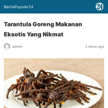
BeritaPopuler24
Tarantula Goreng Makanan
Eksotis Yang Nikmat
admin
2 tahun ago