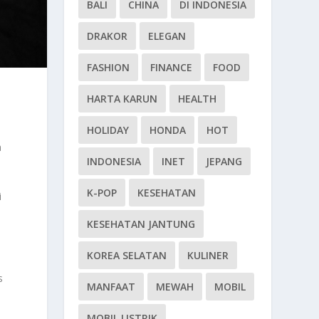
BALI
CHINA
DI INDONESIA
DRAKOR
ELEGAN
FASHION
FINANCE
FOOD
HARTA KARUN
HEALTH
HOLIDAY
HONDA
HOT
a
INDONESIA
INET
JEPANG
K-POP
KESEHATAN
i
KESEHATAN JANTUNG
KOREA SELATAN
KULINER
s
MANFAAT
MEWAH
MOBIL
MOBIL LISTRIK