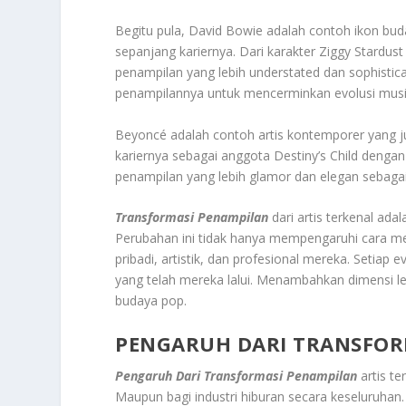
Begitu pula, David Bowie adalah contoh ikon bu
sepanjang kariernya. Dari karakter Ziggy Stardu
penampilan yang lebih understated dan sophisti
penampilannya untuk mencerminkan evolusi musik
Beyoncé adalah contoh artis kontemporer yang 
kariernya sebagai anggota Destiny’s Child dengan
penampilan yang lebih glamor dan elegan sebagai 
Transformasi Penampilan
dari artis terkenal ada
Perubahan ini tidak hanya mempengaruhi cara me
pribadi, artistik, dan profesional mereka. Setia
yang telah mereka lalui. Menambahkan dimensi l
budaya pop.
PENGARUH DARI TRANSFOR
Pengaruh Dari Transformasi Penampilan
artis te
Maupun bagi industri hiburan secara keseluruhan