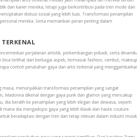
lik dan karier mereka, tetapi juga berkontribusi pada tren mode dan
enciptakan diskusi sosial yang lebih luas. Transformasi penampilan
dan personal mereka. Serta memainkan peran penting dalam
 TERKENAL
encerminkan perjalanan artistik, perkembangan pribadi, serta dinamik
i bisa terlihat dari berbagai aspek, termasuk fashion, rambut, makeup
erapa contoh perubahan gaya dari artis terkenal yang menggambarka
ng masa, menunjukkan transformasi penampilan yang sangat
an, Madonna dikenal dengan gaya punk dan glamor yang mencakup
ktu, dia beralih ke penampilan yang lebih elegan dan dewasa, seperti
 di mana dia mengadopsi gaya yang lebih klasik dan haute couture.
uk beradaptasi dengan tren dan tetap relevan dalam industri musi
engalami perubahan gaya yang sangat signifikan. Dari karakter Ziggy