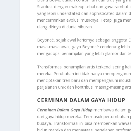
Stardust dengan makeup tebal dan gaya rambut e
yang lebih understated dan sophisticated dalam 
mencerminkan evolusi musiknya. Tetapi juga me
ulang dirinya di dunia hiburan.
Beyoncé, sejak awal kariernya sebagai anggota 
masa-masa awal, gaya Beyoncé cenderung lebih ka
mengadopsi penampilan yang lebih glamor dan teri
Transformasi penampilan artis terkenal sering kal
mereka. Perubahan ini tidak hanya mempengaruhi 
menciptakan tren baru dan mempengaruhi indust
perjalanan unik dan kontribusi masing-masing a
CERMINAN DALAM GAYA HIDUP
Cerminan Dalam Gaya Hidup
membawa dalam gaya
dari gaya hidup mereka. Termasuk pertumbuhan pr
budaya. Transformasi ini bisa memberikan wawa
hidup mereka dan menavigasi perjalanan profesi