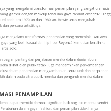
daya yang mengalami transformasi penampilan yang sangat dramatis
st yang glamor dengan makeup tebal dan gaya rambut eksentrik. Hingg
cated pada era 1970-an dan 1980-an. Bowie terus mengubah
 dan persona artistiknya.
juga mengalami transformasi penampilan yang mencolok. Dari awal
 gaya yang lebih kasual dan hip-hop. Beyoncé kemudian beralih ke
artis solo.
lah bagian penting dari perjalanan mereka dalam dunia hiburan.
reka dilihat oleh publik tetapi juga mencerminkan perkembangan
p evolusi dalam penampilan menggambarkan cerita unik dan perjalanan
ebih dalam pada citra publik mereka dan pengaruh mereka dalam
MASI PENAMPILAN
rkenal dapat memiliki dampak signifikan baik bagi diri mereka sendiri.
. Perubahan dalam gaya, fashion, dan penampilan tidak hanya