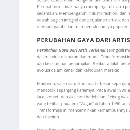
Perubahan ini tidak hanya mempengaruhi citra pub
kecantikan. Mempengaruhi industri fashion, dan m
adalah bagian integral dari perjalanan artistik 
mempengaruhi dan membentuk budaya populer.
PERUBAHAN GAYA DARI ARTIS
Perubahan Gaya Dari Artis Terkenal
seringkali m
dalam industri hiburan dan mode. Transformasi in
dan keseluruhan penampilan. Berikut adalah beb
evolusi dalam karier dan kehidupan mereka:
Madonna, salah satu ikon pop terbesar sepanja
mencolok sepanjang kariernya. Pada awal 1980-
lace, korset, dan aksesori berlebihan. Seiring wa
yang terlihat pada era “Vogue” di tahun 1990-an,
Transformasi ini mencerminkan kemampuannya unt
dan fashion.
David Bowie adalah contoh lain dari artis yang m