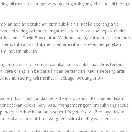
eringkali menciptakan gelombang pengaruh yang lebih luas di berbaga
ilan adalah perubahan citra publik artis. Ketika seorang artis
kan, ini sering kali mempengaruhi cara mereka dipersepsikan oleh
artis seperti David Bowie atau Madonna sering kali menciptakan buzz
isa membantu artis untuk memperbarui citra mereka, menjangkau
am industri hiburan.
garuhi tren mode dan kecantikan secara lebih luas. Artis terkenal
i cara orang lain berpakaian dan berdandan. Ketika seorang artis
k fashion sering kali melihat ini sebagai peluang untuk
da industri fashion dan kecantikan itu sendiri. Perubahan dalam
k menciptakan koleksi baru. Atau mengembangkan produk yang sesuai
enampilan ikonik dari artis seperti Beyoncé atau Zendaya dalam
 koleksi atau produk baru yang terinspirasi oleh gaya mereka.
enampilan artis terkenal meluas jauh melampaui diri mereka sendiri.