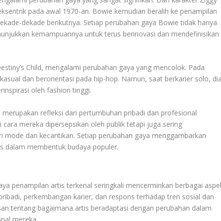
ksentrik pada awal 1970-an. Bowie kemudian beralih ke penampilan
dekade-dekade berikutnya. Setiap perubahan gaya Bowie tidak hanya
nunjukkan kemampuannya untuk terus berinovasi dan mendefinisikan
Destiny’s Child, mengalami perubahan gaya yang mencolok. Pada
sual dan berorientasi pada hip-hop. Namun, saat berkarier solo, di
nspirasi oleh fashion tinggi.
i merupakan refleksi dari pertumbuhan pribadi dan profesional
cara mereka dipersepsikan oleh publik tetapi juga sering
ri mode dan kecantikan. Setiap perubahan gaya menggambarkan
rtis dalam membentuk budaya populer.
 penampilan artis terkenal seringkali mencerminkan berbagai aspe
ibadi, perkembangan karier, dan respons terhadap tren sosial dan
san tentang bagaimana artis beradaptasi dengan perubahan dalam
onal mereka.