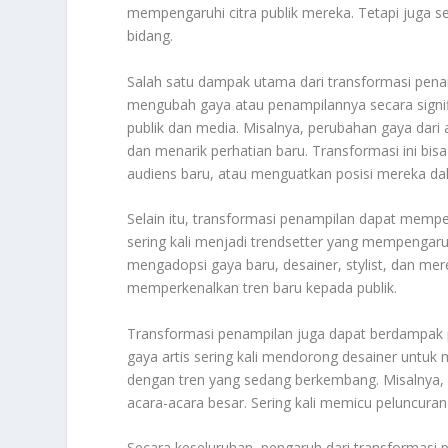
mempengaruhi citra publik mereka. Tetapi juga s
bidang.
Salah satu dampak utama dari transformasi penamp
mengubah gaya atau penampilannya secara signifi
publik dan media. Misalnya, perubahan gaya dari 
dan menarik perhatian baru. Transformasi ini b
audiens baru, atau menguatkan posisi mereka dal
Selain itu, transformasi penampilan dapat mempen
sering kali menjadi trendsetter yang mempengaruh
mengadopsi gaya baru, desainer, stylist, dan mere
memperkenalkan tren baru kepada publik.
Transformasi penampilan juga dapat berdampak pa
gaya artis sering kali mendorong desainer untu
dengan tren yang sedang berkembang. Misalnya, p
acara-acara besar. Sering kali memicu peluncuran
Secara keseluruhan, pengaruh dari transformasi p