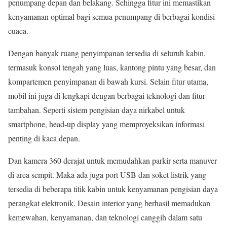
penumpang depan dan belakang. Sehingga fitur ini memastikan
kenyamanan optimal bagi semua penumpang di berbagai kondisi
cuaca.
Dengan banyak ruang penyimpanan tersedia di seluruh kabin,
termasuk konsol tengah yang luas, kantong pintu yang besar, dan
kompartemen penyimpanan di bawah kursi. Selain fitur utama,
mobil ini juga di lengkapi dengan berbagai teknologi dan fitur
tambahan. Seperti sistem pengisian daya nirkabel untuk
smartphone, head-up display yang memproyeksikan informasi
penting di kaca depan.
Dan kamera 360 derajat untuk memudahkan parkir serta manuver
di area sempit. Maka ada juga port USB dan soket listrik yang
tersedia di beberapa titik kabin untuk kenyamanan pengisian daya
perangkat elektronik. Desain interior yang berhasil memadukan
kemewahan, kenyamanan, dan teknologi canggih dalam satu