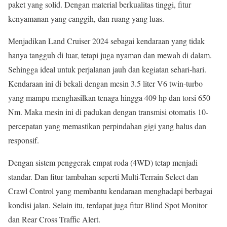
paket yang solid. Dengan material berkualitas tinggi, fitur
kenyamanan yang canggih, dan ruang yang luas.
Menjadikan Land Cruiser 2024 sebagai kendaraan yang tidak
hanya tangguh di luar, tetapi juga nyaman dan mewah di dalam.
Sehingga ideal untuk perjalanan jauh dan kegiatan sehari-hari.
Kendaraan ini di bekali dengan mesin 3.5 liter V6 twin-turbo
yang mampu menghasilkan tenaga hingga 409 hp dan torsi 650
Nm. Maka mesin ini di padukan dengan transmisi otomatis 10-
percepatan yang memastikan perpindahan gigi yang halus dan
responsif.
Dengan sistem penggerak empat roda (4WD) tetap menjadi
standar. Dan fitur tambahan seperti Multi-Terrain Select dan
Crawl Control yang membantu kendaraan menghadapi berbagai
kondisi jalan. Selain itu, terdapat juga fitur Blind Spot Monitor
dan Rear Cross Traffic Alert.