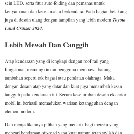
sein LED, serta fitur auto-folding dan pemanas untuk
kenyamanan dan keselamatan berkendara. Pada bagian belakang
juga di desain ulang dengan tampilan yang lebih modern
Toyota
Land Cruiser 2024
.
Lebih Mewah Dan Canggih
Atap kendaraan yang di lengkapi dengan roof rail yang
fungsional, memungkinkan pengguna membawa barang
tambahan seperti rak bagasi atau peralatan olahraga. Maka
dengan desain atap yang datar dan kuat juga menambah kesan
tangguh pada kendaraan ini. Secara keseluruhan desain eksterior
mobil ini berhasil memadukan warisan ketangguhan dengan
elemen modern.
Dan menjadikannya pilihan yang menarik bagi mereka yang
mencari kendaraan off-road yang kuat namun tetap stylish dan