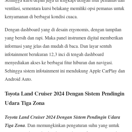
ventilasi, sementara kursi belakang memiliki opsi pemanas untuk
kenyamanan di berbagai kondisi cuaca.
Dengan dashboard yang di desain ergonomis, dengan tampilan
yang bersih dan rapi. Maka panel instrumen digital memberikan
informasi yang jelas dan mudah di baca. Dan layar sentuh
infotainment berukuran 12,3 inci di tengah dashboard
menyediakan akses ke berbagai fitur hiburan dan navigasi.
Sehingga sistem infotainment ini mendukung Apple CarPlay dan
Android Auto.
Toyota Land Cruiser 2024 Dengan Sistem Pendingin
Udara Tiga Zona
Toyota Land Cruiser 2024 Dengan Sistem Pendingin Udara
Tiga Zona
. Dan memungkinkan pengaturan suhu yang untuk