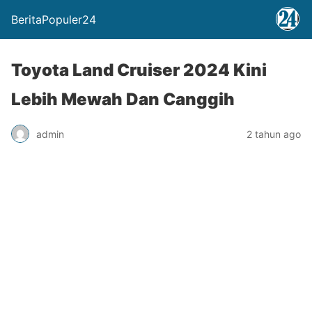
BeritaPopuler24
Toyota Land Cruiser 2024 Kini
Lebih Mewah Dan Canggih
admin
2 tahun ago