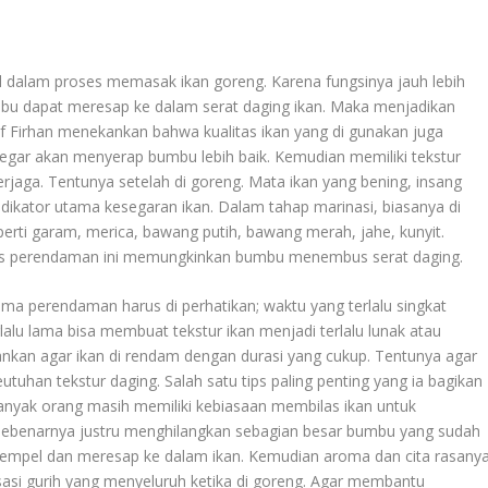
al dalam proses memasak ikan goreng. Karena fungsinya jauh lebih
umbu dapat meresap ke dalam serat daging ikan. Maka menjadikan
Chef Firhan menekankan bahwa kualitas ikan yang di gunakan juga
segar akan menyerap bumbu lebih baik. Kemudian memiliki tekstur
erjaga. Tentunya setelah di goreng. Mata ikan yang bening, insang
ndikator utama kesegaran ikan. Dalam tahap marinasi, biasanya di
ti garam, merica, bawang putih, bawang merah, jahe, kunyit.
ses perendaman ini memungkinkan bumbu menembus serat daging.
 perendaman harus di perhatikan; waktu yang terlalu singkat
u lama bisa membuat tekstur ikan menjadi terlalu lunak atau
ankan agar ikan di rendam dengan durasi yang cukup. Tentunya agar
han tekstur daging. Salah satu tips paling penting yang ia bagikan
 Banyak orang masih memiliki kebiasaan membilas ikan untuk
 sebenarnya justru menghilangkan sebagian besar bumbu yang sudah
pel dan meresap ke dalam ikan. Kemudian aroma dan cita rasany
sasi gurih yang menyeluruh ketika di goreng. Agar membantu