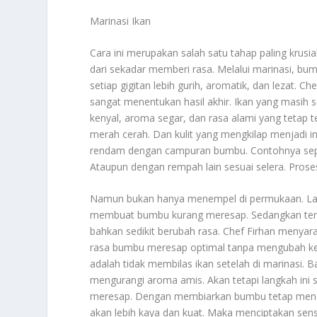
Marinasi Ikan
Cara ini merupakan salah satu tahap paling krusi
dari sekadar memberi rasa. Melalui marinasi, b
setiap gigitan lebih gurih, aromatik, dan lezat. 
sangat menentukan hasil akhir. Ikan yang masih 
kenyal, aroma segar, dan rasa alami yang tetap t
merah cerah. Dan kulit yang mengkilap menjadi i
rendam dengan campuran bumbu. Contohnya seper
Ataupun dengan rempah lain sesuai selera. Pro
Namun bukan hanya menempel di permukaan. Lama
membuat bumbu kurang meresap. Sedangkan terlal
bahkan sedikit berubah rasa. Chef Firhan menyar
rasa bumbu meresap optimal tanpa mengubah keutu
adalah tidak membilas ikan setelah di marinasi.
mengurangi aroma amis. Akan tetapi langkah ini
meresap. Dengan membiarkan bumbu tetap menem
akan lebih kaya dan kuat. Maka menciptakan sen