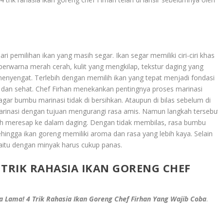
i pemilihan ikan yang masih segar. Ikan segar memiliki ciri-ciri khas
berwarna merah cerah, kulit yang mengkilap, tekstur daging yang
enyengat. Terlebih dengan memilih ikan yang tepat menjadi fondasi
t dan sehat. Chef Firhan menekankan pentingnya proses marinasi
ar bumbu marinasi tidak di bersihkan. Ataupun di bilas sebelum di
arinasi dengan tujuan mengurangi rasa amis. Namun langkah tersebu
h meresap ke dalam daging. Dengan tidak membilas, rasa bumbu
ngga ikan goreng memiliki aroma dan rasa yang lebih kaya. Selain
yaitu dengan minyak harus cukup panas.
 TRIK RAHASIA IKAN GORENG CHEF
a Lama! 4 Trik Rahasia Ikan Goreng Chef Firhan Yang Wajib Coba
.