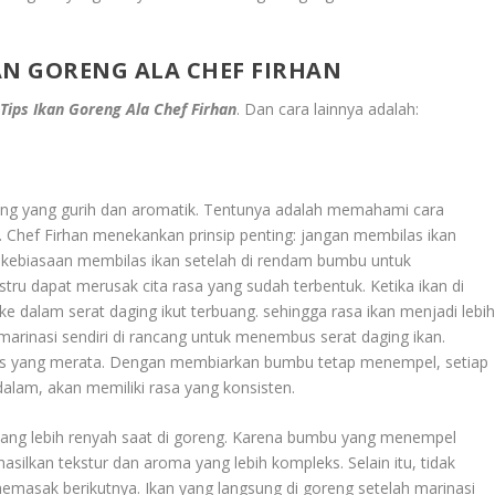
KAN GORENG ALA CHEF FIRHAN
Tips Ikan Goreng Ala Chef Firhan
. Dan cara lainnya adalah:
eng yang gurih dan aromatik. Tentunya adalah memahami cara
Chef Firhan menekankan prinsip penting: jangan membilas ikan
i kebiasaan membilas ikan setelah di rendam bumbu untuk
ru dapat merusak cita rasa yang sudah terbentuk. Ketika ikan di
e dalam serat daging ikut terbuang. sehingga rasa ikan menjadi lebi
arinasi sendiri di rancang untuk menembus serat daging ikan.
s yang merata. Dengan membiarkan bumbu tetap menempel, setiap
dalam, akan memiliki rasa yang konsisten.
 yang lebih renyah saat di goreng. Karena bumbu yang menempel
ilkan tekstur dan aroma yang lebih kompleks. Selain itu, tidak
asak berikutnya. Ikan yang langsung di goreng setelah marinasi