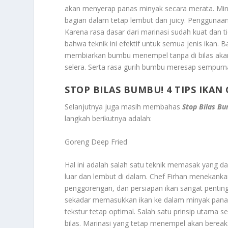
akan menyerap panas minyak secara merata. Miny
bagian dalam tetap lembut dan juicy. Penggunaan
Karena rasa dasar dari marinasi sudah kuat dan t
bahwa teknik ini efektif untuk semua jenis ikan.
membiarkan bumbu menempel tanpa di bilas akan
selera. Serta rasa gurih bumbu meresap sempurna,
STOP BILAS BUMBU! 4 TIPS IKAN
Selanjutnya juga masih membahas
Stop Bilas Bu
langkah berikutnya adalah:
Goreng Deep Fried
Hal ini adalah salah satu teknik memasak yang d
luar dan lembut di dalam. Chef Firhan menekan
penggorengan, dan persiapan ikan sangat penting
sekadar memasukkan ikan ke dalam minyak panas. 
tekstur tetap optimal. Salah satu prinsip utama 
bilas. Marinasi yang tetap menempel akan bere