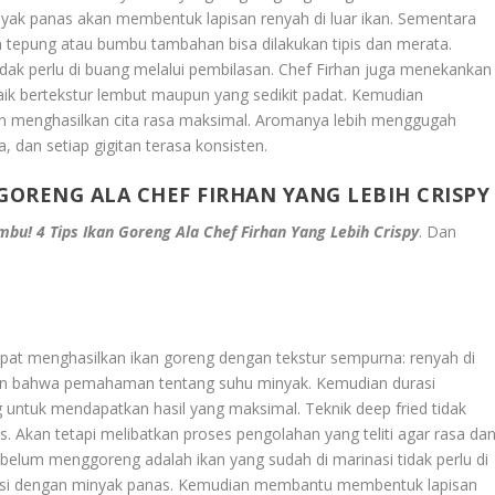
ak panas akan membentuk lapisan renyah di luar ikan. Sementara
 tepung atau bumbu tambahan bisa dilakukan tipis dan merata.
idak perlu di buang melalui pembilasan. Chef Firhan juga menekankan
 Baik bertekstur lembut maupun yang sedikit padat. Kemudian
 menghasilkan cita rasa maksimal. Aromanya lebih menggugah
 dan setiap gigitan terasa konsisten.
 GORENG ALA CHEF FIRHAN YANG LEBIH CRISPY
mbu! 4 Tips Ikan Goreng Ala Chef Firhan Yang Lebih Crispy
. Dan
apat menghasilkan ikan goreng dengan tekstur sempurna: renyah di
kan bahwa pemahaman tentang suhu minyak. Kemudian durasi
 untuk mendapatkan hasil yang maksimal. Teknik deep fried tidak
Akan tetapi melibatkan proses pengolahan yang teliti agar rasa da
sebelum menggoreng adalah ikan yang sudah di marinasi tidak perlu di
aksi dengan minyak panas. Kemudian membantu membentuk lapisan