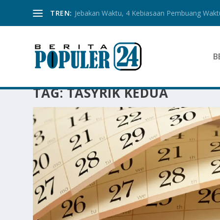
TREN:
Jebakan Waktu, 4 Kebiasaan Pembuang Waktu
B
TAG:
TASYRIK KEDUA