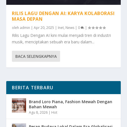
RILIS LAGU DENGAN AI: KARYA KOLABORASI
MASA DEPAN
oleh
admin
|
Apr 20, 2025
|
Inet
,
News
|
0
|
Rilis Lagu Dengan AI kini mulai menjadi tren di industri
musik, menciptakan sebuah era baru dalam...
BACA SELENGKAPNYA
BERITA TERBARU
Brand Loro Piana, Fashion Mewah Dengan
Bahan Mewah
Agu 8, 2026
|
Hot
Peran Budaya Lokal Dalam Era Globalisasi