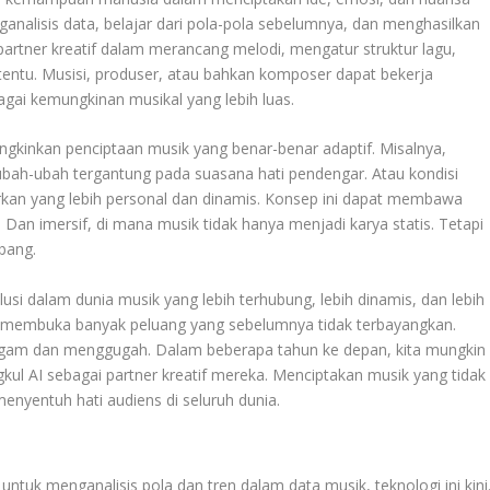
analisis data, belajar dari pola-pola sebelumnya, dan menghasilkan
artner kreatif dalam merancang melodi, mengatur struktur lagu,
rtentu. Musisi, produser, atau bahkan komposer dapat bekerja
agai kemungkinan musikal yang lebih luas.
ungkinkan penciptaan musik yang benar-benar adaptif. Misalnya,
ubah-ubah tergantung pada suasana hati pendengar. Atau kondisi
an yang lebih personal dan dinamis. Konsep ini dapat membawa
. Dan imersif, di mana musik tidak hanya menjadi karya statis. Tetapi
bang.
usi dalam dunia musik yang lebih terhubung, lebih dinamis, dan lebih
ogi membuka banyak peluang yang sebelumnya tidak terbayangkan.
agam dan menggugah. Dalam beberapa tahun ke depan, kita mungkin
ul AI sebagai partner kreatif mereka. Menciptakan musik yang tidak
enyentuh hati audiens di seluruh dunia.
tuk menganalisis pola dan tren dalam data musik, teknologi ini kini