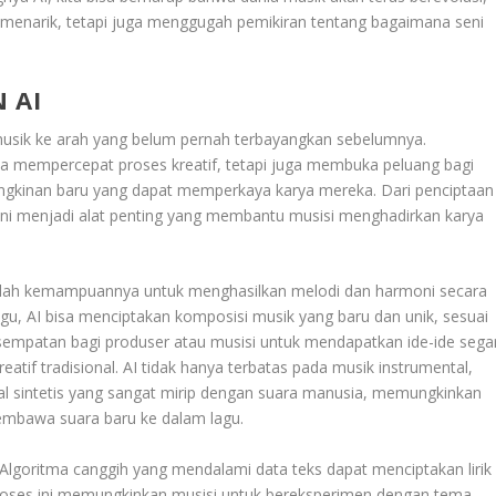
 menarik, tetapi juga menggugah pemikiran tentang bagaimana seni
 AI
sik ke arah yang belum pernah terbayangkan sebelumnya.
a mempercepat proses kreatif, tetapi juga membuka peluang bagi
gkinan baru yang dapat memperkaya karya mereka. Dari penciptaan
 kini menjadi alat penting yang membantu musisi menghadirkan karya
adalah kemampuannya untuk menghasilkan melodi dan harmoni secara
agu, AI bisa menciptakan komposisi musik yang baru dan unik, sesuai
esempatan bagi produser atau musisi untuk mendapatkan ide-ide sega
atif tradisional. AI tidak hanya terbatas pada musik instrumental,
al sintetis yang sangat mirip dengan suara manusia, memungkinkan
embawa suara baru ke dalam lagu.
ik. Algoritma canggih yang mendalami data teks dapat menciptakan lirik
roses ini memungkinkan musisi untuk bereksperimen dengan tema-