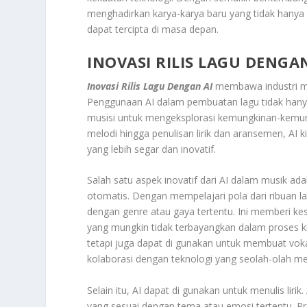
menghadirkan karya-karya baru yang tidak hanya
dapat tercipta di masa depan.
INOVASI RILIS LAGU DENGAN
Inovasi Rilis Lagu Dengan AI
membawa industri mu
Penggunaan AI dalam pembuatan lagu tidak hany
musisi untuk mengeksplorasi kemungkinan-kemun
melodi hingga penulisan lirik dan aransemen, AI
yang lebih segar dan inovatif.
Salah satu aspek inovatif dari AI dalam musik 
otomatis. Dengan mempelajari pola dari ribuan l
dengan genre atau gaya tertentu. Ini memberi k
yang mungkin tidak terbayangkan dalam proses kre
tetapi juga dapat di gunakan untuk membuat vok
kolaborasi dengan teknologi yang seolah-olah m
Selain itu, AI dapat di gunakan untuk menulis lir
yang sesuai dengan tema atau emosi tertentu. P