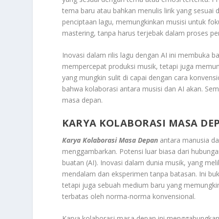
tema baru atau bahkan menulis lirik yang sesuai 
penciptaan lagu, memungkinkan musisi untuk fokus
mastering, tanpa harus terjebak dalam proses pen
Inovasi dalam rilis lagu dengan AI ini membuka ba
mempercepat produksi musik, tetapi juga memun
yang mungkin sulit di capai dengan cara konvensi
bahwa kolaborasi antara musisi dan AI akan. Se
masa depan.
KARYA KOLABORASI MASA DE
Karya Kolaborasi Masa Depan
antara manusia da
menggambarkan. Potensi luar biasa dari hubungan
buatan (AI). Inovasi dalam dunia musik, yang me
mendalam dan eksperimen tanpa batasan. Ini bu
tetapi juga sebuah medium baru yang memungkink
terbatas oleh norma-norma konvensional.
Karya kolaborasi masa depan ini menggabungka