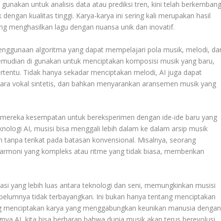
gunakan untuk analisis data atau prediksi tren, kini telah berkemban
engan kualitas tinggi. Karya-karya ini sering kali merupakan hasil
ang menghasilkan lagu dengan nuansa unik dan inovatif.
penggunaan algoritma yang dapat mempelajari pola musik, melodi, da
i kemudian di gunakan untuk menciptakan komposisi musik yang baru,
ertentu. Tidak hanya sekadar menciptakan melodi, AI juga dapat
uara vokal sintetis, dan bahkan menyarankan aransemen musik yang
i mereka kesempatan untuk bereksperimen dengan ide-ide baru yang
nologi AI, musisi bisa menggali lebih dalam ke dalam arsip musik
 tanpa terikat pada batasan konvensional. Misalnya, seorang
rmoni yang kompleks atau ritme yang tidak biasa, memberikan
si yang lebih luas antara teknologi dan seni, memungkinkan musisi
belumnya tidak terbayangkan. Ini bukan hanya tentang menciptakan
ntang menciptakan karya yang menggabungkan keunikan manusia denga
a AI, kita bisa berharap bahwa dunia musik akan terus berevolusi,