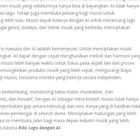
men musik yang sebelumnya hanya bisa di bayangkan. AI tidak hanya
n lagu. Tetapi juga membuka peluang bagi musisi untuk
g lebih luas. Musisi dapat bekerja dengan AI untuk merancang lagu
ai genre, budaya, dan teknik musik yang berbeda, menciptakan
tara manusia dan AI adalah kemampuan. Untuk menciptakan musik
 singkat. AI dapat dengan cepat menghasilkan melodi dan harmoni yan
musisi lebih banyak waktu untuk fokus pada aspek lain dari proses
 memungkinkan produksi musik yang lebih cepat, mengurangi biaya
gi musisi, terutama mereka yang bekerja secara independen.
in berkembang, mendorong batas-batas musikalitas. Dan
s, dan inovatif. Dengan AI sebagai mitra kreatif, musisi tidak hanya
embatani gap antara teknologi dan seni. Karya yang di hasilkan tida
irasi pendengar di seluruh dunia. Menciptakan hubungan yang lebih
asi ini membuka jalan bagi masa depan industri musik yang lebih
tas karena
Rilis Lagu Dengan AI
.