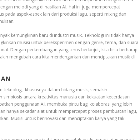
dengan melodi yang di hasilkan AI. Hal ini juga mempercepat
 pada aspek-aspek lain dari produksi lagu, seperti mixing dan
ulisan.
nyak kemungkinan baru di industri musik. Teknologi ini tidak hanya
gkinkan musisi untuk bereksperimen dengan genre, tema, dan suara
onal. Dengan perkembangan yang terus berlanjut, kita bisa berharap
makin mengubah cara kita mendengarkan dan menciptakan musik di
PAN
n teknologi, khususnya dalam bidang musik, semakin
 simbiosis antara kreativitas manusia dan kekuatan kecerdasan
libatkan penggunaan AI, membuka pintu bagi kolaborasi yang lebih
kan hanya sekadar alat untuk mempercepat proses pembuatan lagu,
an. Musisi untuk berinovasi dan menciptakan karya yang tak
n kemampuan manusia dalam menciptakan ide, emosi, dan nuansa