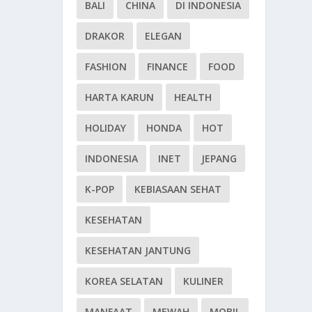
BALI
CHINA
DI INDONESIA
DRAKOR
ELEGAN
FASHION
FINANCE
FOOD
HARTA KARUN
HEALTH
HOLIDAY
HONDA
HOT
INDONESIA
INET
JEPANG
K-POP
KEBIASAAN SEHAT
KESEHATAN
KESEHATAN JANTUNG
KOREA SELATAN
KULINER
MANFAAT
MEWAH
MOBIL