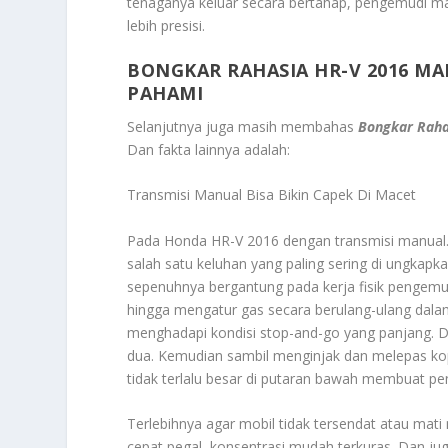
tenaganya keluar secara bertahap, pengemudi m
lebih presisi.
BONGKAR RAHASIA HR-V 2016 MA
PAHAMI
Selanjutnya juga masih membahas
Bongkar Raha
Dan fakta lainnya adalah:
Transmisi Manual Bisa Bikin Capek Di Macet
Pada Honda HR-V 2016 dengan transmisi manual
salah satu keluhan yang paling sering di ungkapkan
sepenuhnya bergantung pada kerja fisik pengemud
hingga mengatur gas secara berulang-ulang dalam 
menghadapi kondisi stop-and-go yang panjang. Di
dua. Kemudian sambil menginjak dan melepas kop
tidak terlalu besar di putaran bawah membuat p
Terlebihnya agar mobil tidak tersendat atau mati
cepat pegal, konsentrasi mudah terkuras. Dan j