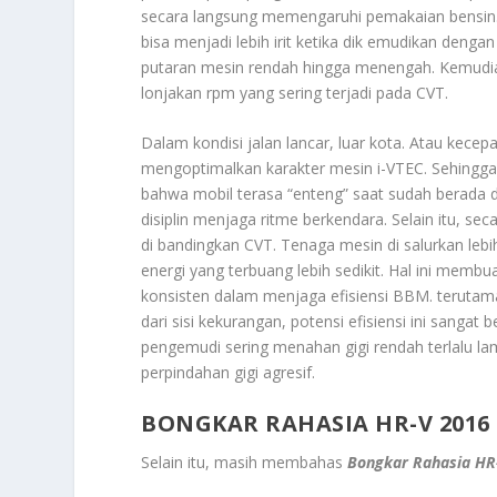
secara langsung memengaruhi pemakaian bensin.
bisa menjadi lebih irit ketika dik emudikan deng
putaran mesin rendah hingga menengah. Kemudian
lonjakan rpm yang sering terjadi pada CVT.
Dalam kondisi jalan lancar, luar kota. Atau kece
mengoptimalkan karakter mesin i-VTEC. Sehingga
bahwa mobil terasa “enteng” saat sudah berada 
disiplin menjaga ritme berkendara. Selain itu, sec
di bandingkan CVT. Tenaga mesin di salurkan leb
energi yang terbuang lebih sedikit. Hal ini mem
konsisten dalam menjaga efisiensi BBM. terutam
dari sisi kekurangan, potensi efisiensi ini sang
pengemudi sering menahan gigi rendah terlalu la
perpindahan gigi agresif.
BONGKAR RAHASIA HR-V 2016
Selain itu, masih membahas
Bongkar Rahasia HR