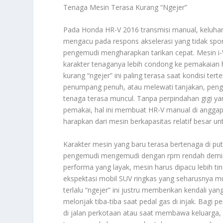
Tenaga Mesin Terasa Kurang “Ngejer”
Pada Honda HR-V 2016 transmisi manual, keluha
mengacu pada respons akselerasi yang tidak spon
pengemudi mengharapkan tarikan cepat. Mesin i-V
karakter tenaganya lebih condong ke pemakaian ha
kurang “ngejer” ini paling terasa saat kondisi t
penumpang penuh, atau melewati tanjakan, penge
tenaga terasa muncul. Tanpa perpindahan gigi ya
pemakai, hal ini membuat HR-V manual di anggap 
harapkan dari mesin berkapasitas relatif besar un
Karakter mesin yang baru terasa bertenaga di pu
pengemudi mengemudi dengan rpm rendah demi ir
performa yang layak, mesin harus dipacu lebih ti
ekspektasi mobil SUV ringkas yang seharusnya mud
terlalu “ngejer” ini justru memberikan kendali yang
melonjak tiba-tiba saat pedal gas di injak. B
di jalan perkotaan atau saat membawa keluarga, k