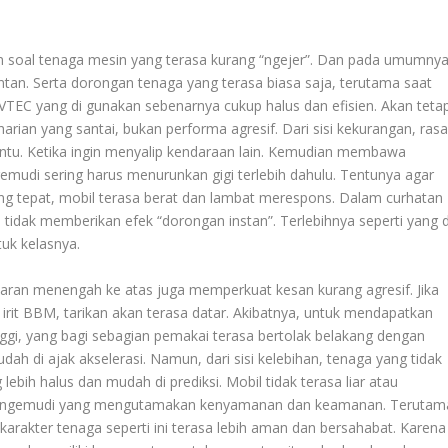
n soal tenaga mesin yang terasa kurang “ngejer”. Dan pada umumny
tan. Serta dorongan tenaga yang terasa biasa saja, terutama saat
TEC yang di gunakan sebenarnya cukup halus dan efisien. Akan tetap
rian yang santai, bukan performa agresif. Dari sisi kekurangan, ras
ertentu. Ketika ingin menyalip kendaraan lain. Kemudian membawa
mudi sering harus menurunkan gigi terlebih dahulu. Tentunya agar
ng tepat, mobil terasa berat dan lambat merespons. Dalam curhatan
tidak memberikan efek “dorongan instan”. Terlebihnya seperti yang d
tuk kelasnya.
taran menengah ke atas juga memperkuat kesan kurang agresif. Jika
it BBM, tarikan akan terasa datar. Akibatnya, untuk mendapatkan
nggi, yang bagi sebagian pemakai terasa bertolak belakang dengan
ah di ajak akselerasi. Namun, dari sisi kelebihan, tenaga yang tidak
 lebih halus dan mudah di prediksi. Mobil tidak terasa liar atau
agi pengemudi yang mengutamakan kenyamanan dan keamanan. Terutam
arakter tenaga seperti ini terasa lebih aman dan bersahabat. Karena