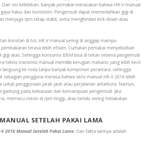
 Dari sisi kelebihan, banyak pemakai merasakan bahwa HR-V manual
an gaya halus dan konsisten. Pengemudi dapat memindahkan gigi di
 menjaga rpm tetap stabil, serta menghindari kick-down atau
patan konstan di tol, HR-V manual sering di anggap mampu
 pembakaran terasa lebih efisien. Curhatan pemakai menyebutkan
di gigi atas. Sehingga konsumsi BBM bisa di tekan selama pengemudi
ara teknis transmisi manual memiliki kerugian mekanis yang lebih kecil
ih langsung ke roda tanpa banyak komponen perantara. sehingga
buat sebagian pengguna merasa bahwa versi manual HR-V 2016 lebih
a untuk penggunaan jarak jauh atau perjalanan antarkota. Namun,
at bergantung pada kebiasaan dan kemampuan pengemudi. Jika
ma, memacu mesin di rpm tinggi, atau terlalu sering melakukan
 MANUAL SETELAH PAKAI LAMA
-V 2016 Manual Setelah Pakai Lama
. Dan fakta lainnya adalah: