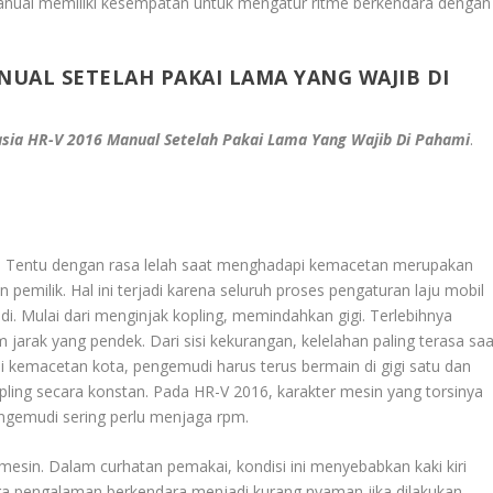
anual memiliki kesempatan untuk mengatur ritme berkendara dengan
NUAL SETELAH PAKAI LAMA YANG WAJIB DI
sia HR-V 2016 Manual Setelah Pakai Lama Yang Wajib Di Pahami
.
. Tentu dengan rasa lelah saat menghadapi kemacetan merupakan
 pemilik. Hal ini terjadi karena seluruh proses pengaturan laju mobil
i. Mulai dari menginjak kopling, memindahkan gigi. Terlebihnya
jarak yang pendek. Dari sisi kekurangan, kelelahan paling terasa saa
 kemacetan kota, pengemudi harus terus bermain di gigi satu dan
ling secara konstan. Pada HR-V 2016, karakter mesin yang torsinya
engemudi sering perlu menjaga rpm.
 mesin. Dalam curhatan pemakai, kondisi ini menyebabkan kaki kiri
uga pengalaman berkendara menjadi kurang nyaman jika dilakukan