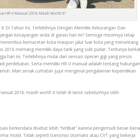
ai HR-V Manual 2016: Masih Worth It?
It Di Tahun Ini, Terlebihnya Dengan Memiliki Kekurangan Dan
gangan kesayangan anda di garasi hari ini? Semoga mesinnya tetap
a menembus kemacetan kota maupun jalur luar kota yang menantang.
i 2016 memang memiliki daya tarik yang sulit pudar. Tentunya berka
 hari ini. Terlebihnya mulai dari sensasi operan gigi yang presisi
 jadi perdebatan. Serta memiliki HR-V manual adalah tentang hubunga
penuh. Mari simak curhatan jujur mengenai pengalaman kepemilikan
anual 2016: masih worth it telah di lansir sebelumnya oleh
asi berkendara disebut lebih “terlibat” karena pengemudi benar-bena
rma mobil. Tidak seperti transmisi otomatis atau CVT yang bekerja