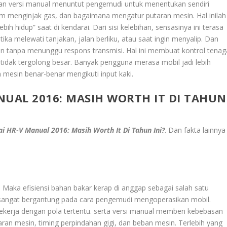
an versi manual menuntut pengemudi untuk menentukan sendiri
am menginjak gas, dan bagaimana mengatur putaran mesin. Hal inilah
h hidup” saat di kendarai. Dari sisi kelebihan, sensasinya ini terasa
etika melewati tanjakan, jalan berliku, atau saat ingin menyalip. Dan
n tanpa menunggu respons transmisi. Hal ini membuat kontrol tenag
 tidak tergolong besar. Banyak pengguna merasa mobil jadi lebih
 mesin benar-benar mengikuti input kaki.
NUAL 2016: MASIH WORTH IT DI TAHUN
i HR-V Manual 2016: Masih Worth It Di Tahun Ini?
. Dan fakta lainnya
Maka efisiensi bahan bakar kerap di anggap sebagai salah satu
sangat bergantung pada cara pengemudi mengoperasikan mobil.
bekerja dengan pola tertentu. serta versi manual memberi kebebasan
n mesin, timing perpindahan gigi, dan beban mesin. Terlebih yang