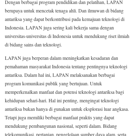
Dengan berbagai program pendidikan dan pelatihan, LAPAN
berupaya untuk mencetak tenaga ahli. Dan ilmuwan di bidang
antariksa yang dapat berkontribusi pada kemajuan teknologi di
Indonesia. LAPAN juga sering kali bekerja sama dengan
universitas-universitas di Indonesia untuk mendukung riset ilmiah
di bidang sains dan teknologi.
LAPAN juga berperan dalam meningkatkan kesadaran dan
pemahaman masyarakat Indonesia tentang pentingnya teknologi
antariksa. Dalam hal ini, LAPAN melaksanakan berbagai
program komunikasi publik yang bertujuan. Untuk
memperkenalkan manfaat dan potensi teknologi antariksa bagi
kehidupan sehari-hari. Hal ini penting, mengingat teknologi
antariksa bukan hanya di gunakan untuk eksplorasi luar angkasa.
Tetapi juga memiliki berbagai manfaat praktis yang dapat
mendukung pembangunan nasional, seperti dalam. Bidang
telekomunikasi, pertanian, pengelolaan sumber daya alam, serta