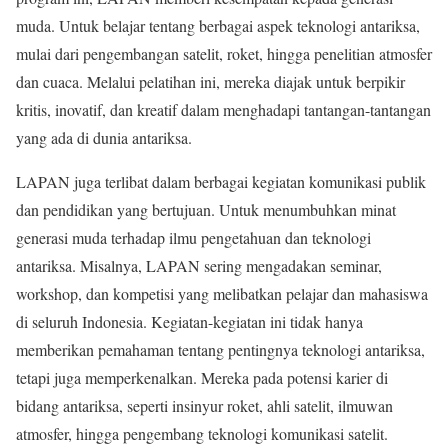
muda. Untuk belajar tentang berbagai aspek teknologi antariksa,
mulai dari pengembangan satelit, roket, hingga penelitian atmosfer
dan cuaca. Melalui pelatihan ini, mereka diajak untuk berpikir
kritis, inovatif, dan kreatif dalam menghadapi tantangan-tantangan
yang ada di dunia antariksa.
LAPAN juga terlibat dalam berbagai kegiatan komunikasi publik
dan pendidikan yang bertujuan. Untuk menumbuhkan minat
generasi muda terhadap ilmu pengetahuan dan teknologi
antariksa. Misalnya, LAPAN sering mengadakan seminar,
workshop, dan kompetisi yang melibatkan pelajar dan mahasiswa
di seluruh Indonesia. Kegiatan-kegiatan ini tidak hanya
memberikan pemahaman tentang pentingnya teknologi antariksa,
tetapi juga memperkenalkan. Mereka pada potensi karier di
bidang antariksa, seperti insinyur roket, ahli satelit, ilmuwan
atmosfer, hingga pengembang teknologi komunikasi satelit.