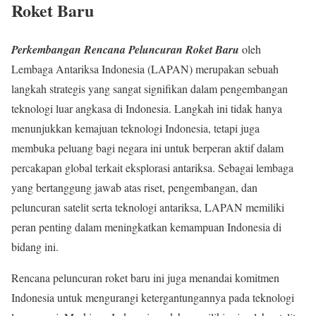
Roket Baru
Perkembangan Rencana Peluncuran Roket Baru
oleh
Lembaga Antariksa Indonesia (LAPAN) merupakan sebuah
langkah strategis yang sangat signifikan dalam pengembangan
teknologi luar angkasa di Indonesia. Langkah ini tidak hanya
menunjukkan kemajuan teknologi Indonesia, tetapi juga
membuka peluang bagi negara ini untuk berperan aktif dalam
percakapan global terkait eksplorasi antariksa. Sebagai lembaga
yang bertanggung jawab atas riset, pengembangan, dan
peluncuran satelit serta teknologi antariksa, LAPAN memiliki
peran penting dalam meningkatkan kemampuan Indonesia di
bidang ini.
Rencana peluncuran roket baru ini juga menandai komitmen
Indonesia untuk mengurangi ketergantungannya pada teknologi