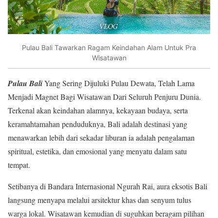
Pulau Bali Tawarkan Ragam Keindahan Alam Untuk Pra
Wisatawan
Pulau Bali
Yang Sering Dijuluki Pulau Dewata, Telah Lama
Menjadi Magnet Bagi Wisatawan Dari Seluruh Penjuru Dunia.
Terkenal akan keindahan alamnya, kekayaan budaya, serta
keramahtamahan penduduknya, Bali adalah destinasi yang
menawarkan lebih dari sekadar liburan ia adalah pengalaman
spiritual, estetika, dan emosional yang menyatu dalam satu
tempat.
Setibanya di Bandara Internasional Ngurah Rai, aura eksotis Bali
langsung menyapa melalui arsitektur khas dan senyum tulus
warga lokal. Wisatawan kemudian di suguhkan beragam pilihan