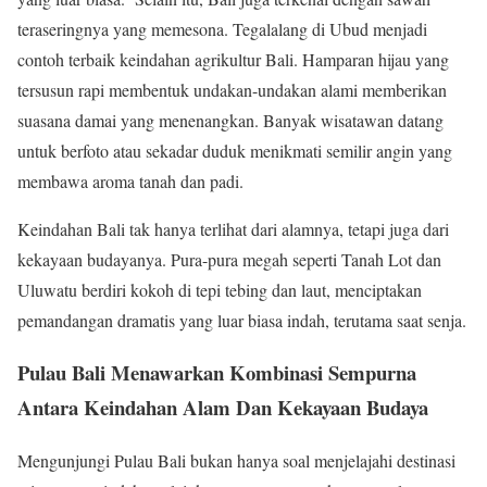
teraseringnya yang memesona. Tegalalang di Ubud menjadi
contoh terbaik keindahan agrikultur Bali. Hamparan hijau yang
tersusun rapi membentuk undakan-undakan alami memberikan
suasana damai yang menenangkan. Banyak wisatawan datang
untuk berfoto atau sekadar duduk menikmati semilir angin yang
membawa aroma tanah dan padi.
Keindahan Bali tak hanya terlihat dari alamnya, tetapi juga dari
kekayaan budayanya. Pura-pura megah seperti Tanah Lot dan
Uluwatu berdiri kokoh di tepi tebing dan laut, menciptakan
pemandangan dramatis yang luar biasa indah, terutama saat senja.
Pulau Bali Menawarkan Kombinasi Sempurna
Antara Keindahan Alam Dan Kekayaan Budaya
Mengunjungi Pulau Bali bukan hanya soal menjelajahi destinasi