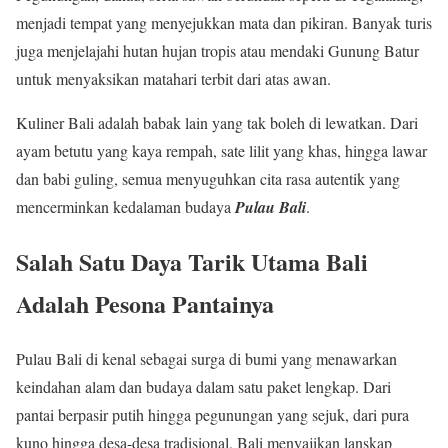
menjadi tempat yang menyejukkan mata dan pikiran. Banyak turis
juga menjelajahi hutan hujan tropis atau mendaki Gunung Batur
untuk menyaksikan matahari terbit dari atas awan.
Kuliner Bali adalah babak lain yang tak boleh di lewatkan. Dari
ayam betutu yang kaya rempah, sate lilit yang khas, hingga lawar
dan babi guling, semua menyuguhkan cita rasa autentik yang
mencerminkan kedalaman budaya
Pulau Bali
.
Salah Satu Daya Tarik Utama Bali
Adalah Pesona Pantainya
Pulau Bali di kenal sebagai surga di bumi yang menawarkan
keindahan alam dan budaya dalam satu paket lengkap. Dari
pantai berpasir putih hingga pegunungan yang sejuk, dari pura
kuno hingga desa-desa tradisional, Bali menyajikan lanskap