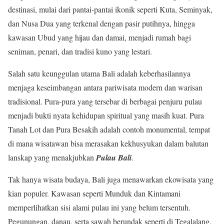
destinasi, mulai dari pantai-pantai ikonik seperti Kuta, Seminyak,
dan Nusa Dua yang terkenal dengan pasir putihnya, hingga
kawasan Ubud yang hijau dan damai, menjadi rumah bagi
seniman, penari, dan tradisi kuno yang lestari.
Salah satu keunggulan utama Bali adalah keberhasilannya
menjaga keseimbangan antara pariwisata modern dan warisan
tradisional. Pura-pura yang tersebar di berbagai penjuru pulau
menjadi bukti nyata kehidupan spiritual yang masih kuat. Pura
Tanah Lot dan Pura Besakih adalah contoh monumental, tempat
di mana wisatawan bisa merasakan kekhusyukan dalam balutan
lanskap yang menakjubkan
Pulau Bali
.
Tak hanya wisata budaya, Bali juga menawarkan ekowisata yang
kian populer. Kawasan seperti Munduk dan Kintamani
memperlihatkan sisi alami pulau ini yang belum tersentuh.
Pegunungan, danau, serta sawah berundak seperti di Tegalalang,