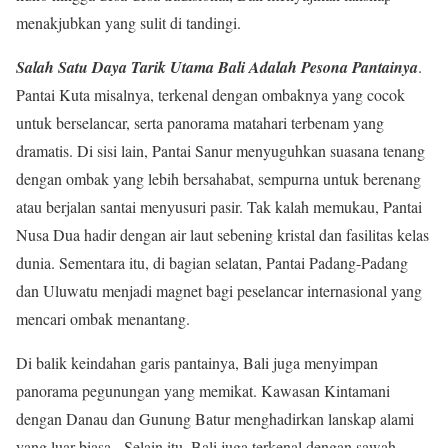
menakjubkan yang sulit di tandingi.
Salah Satu Daya Tarik Utama Bali Adalah Pesona Pantainya
.
Pantai Kuta misalnya, terkenal dengan ombaknya yang cocok
untuk berselancar, serta panorama matahari terbenam yang
dramatis. Di sisi lain, Pantai Sanur menyuguhkan suasana tenang
dengan ombak yang lebih bersahabat, sempurna untuk berenang
atau berjalan santai menyusuri pasir. Tak kalah memukau, Pantai
Nusa Dua hadir dengan air laut sebening kristal dan fasilitas kelas
dunia. Sementara itu, di bagian selatan, Pantai Padang-Padang
dan Uluwatu menjadi magnet bagi peselancar internasional yang
mencari ombak menantang.
Di balik keindahan garis pantainya, Bali juga menyimpan
panorama pegunungan yang memikat. Kawasan Kintamani
dengan Danau dan Gunung Batur menghadirkan lanskap alami
yang luar biasa. Selain itu, Bali juga terkenal dengan sawah