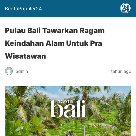
BeritaPopuler24
Pulau Bali Tawarkan Ragam
Keindahan Alam Untuk Pra
Wisatawan
admin
1 tahun ago