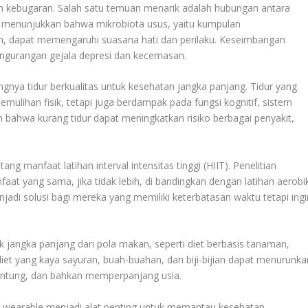
 kebugaran. Salah satu temuan menarik adalah hubungan antara
n menunjukkan bahwa mikrobiota usus, yaitu kumpulan
n, dapat memengaruhi suasana hati dan perilaku. Keseimbangan
engurangan gejala depresi dan kecemasan.
tingnya tidur berkualitas untuk kesehatan jangka panjang. Tidur yang
emulihan fisik, tetapi juga berdampak pada fungsi kognitif, sistem
n bahwa kurang tidur dapat meningkatkan risiko berbagai penyakit,
 manfaat latihan interval intensitas tinggi (HIIT). Penelitian
t yang sama, jika tidak lebih, di bandingkan dengan latihan aerobi
enjadi solusi bagi mereka yang memiliki keterbatasan waktu tetapi ingi
ek jangka panjang dari pola makan, seperti diet berbasis tanaman,
et yang kaya sayuran, buah-buahan, dan biji-bijian dapat menurunka
jantung, dan bahkan memperpanjang usia.
ogi wearable menjadi alat penting untuk memantau kesehatan.