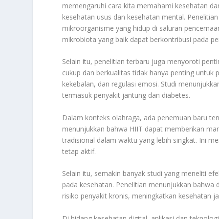
memengaruhi cara kita memahami kesehatan dan
kesehatan usus dan kesehatan mental. Penelitia
mikroorganisme yang hidup di saluran pencernaa
mikrobiota yang baik dapat berkontribusi pada p
Selain itu, penelitian terbaru juga menyoroti pen
cukup dan berkualitas tidak hanya penting untuk p
kekebalan, dan regulasi emosi. Studi menunjukka
termasuk penyakit jantung dan diabetes.
Dalam konteks olahraga, ada penemuan baru tentang
menunjukkan bahwa HIIT dapat memberikan manfaa
tradisional dalam waktu yang lebih singkat. Ini m
tetap aktif.
Selain itu, semakin banyak studi yang meneliti ef
pada kesehatan. Penelitian menunjukkan bahwa di
risiko penyakit kronis, meningkatkan kesehatan 
Di bidang kesehatan digital, aplikasi dan teknol