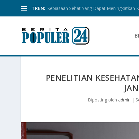
TREN:
Kebiasaan Sehat Yang Dapat Meningkatkan Ku
B
PENELITIAN KESEHAT
JA
Diposting oleh
admin
|
S