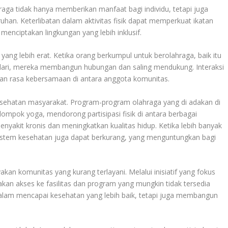
aga tidak hanya memberikan manfaat bagi individu, tetapi juga
han. Keterlibatan dalam aktivitas fisik dapat memperkuat ikatan
enciptakan lingkungan yang lebih inklusif.
g lebih erat. Ketika orang berkumpul untuk berolahraga, baik itu
a lari, mereka membangun hubungan dan saling mendukung. Interaksi
akan rasa kebersamaan di antara anggota komunitas.
esehatan masyarakat. Program-program olahraga yang di adakan di
elompok yoga, mendorong partisipasi fisik di antara berbagai
nyakit kronis dan meningkatkan kualitas hidup. Ketika lebih banyak
n sistem kesehatan juga dapat berkurang, yang menguntungkan bagi
an komunitas yang kurang terlayani. Melalui inisiatif yang fokus
kan akses ke fasilitas dan program yang mungkin tidak tersedia
dalam mencapai kesehatan yang lebih baik, tetapi juga membangun