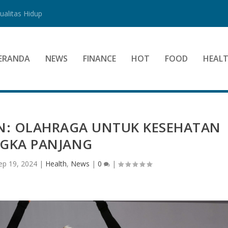
alitas Hidup
ERANDA
NEWS
FINANCE
HOT
FOOD
HEAL
AN: OLAHRAGA UNTUK KESEHATAN
NGKA PANJANG
ep 19, 2024
|
Health
,
News
|
0
|