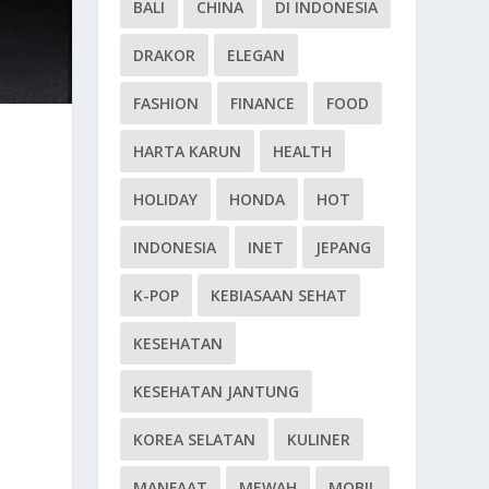
BALI
CHINA
DI INDONESIA
DRAKOR
ELEGAN
FASHION
FINANCE
FOOD
HARTA KARUN
HEALTH
HOLIDAY
HONDA
HOT
INDONESIA
INET
JEPANG
K-POP
KEBIASAAN SEHAT
KESEHATAN
KESEHATAN JANTUNG
KOREA SELATAN
KULINER
MANFAAT
MEWAH
MOBIL