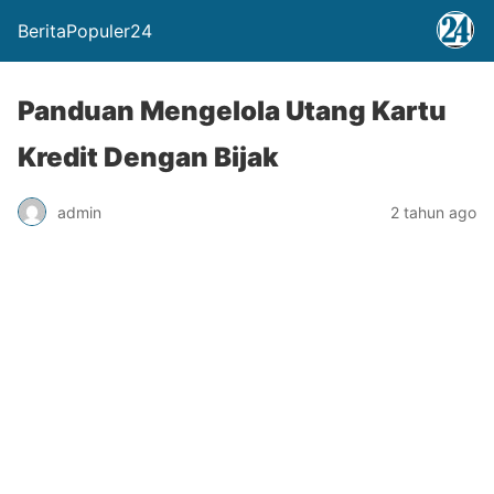
BeritaPopuler24
Panduan Mengelola Utang Kartu
Kredit Dengan Bijak
admin
2 tahun ago