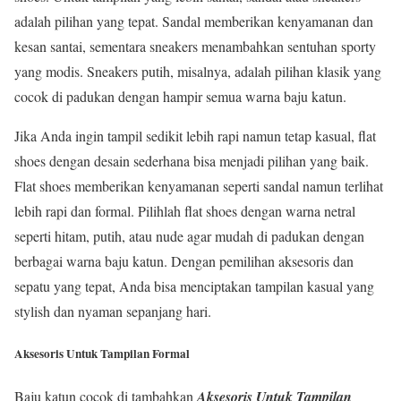
adalah pilihan yang tepat. Sandal memberikan kenyamanan dan
kesan santai, sementara sneakers menambahkan sentuhan sporty
yang modis. Sneakers putih, misalnya, adalah pilihan klasik yang
cocok di padukan dengan hampir semua warna baju katun.
Jika Anda ingin tampil sedikit lebih rapi namun tetap kasual, flat
shoes dengan desain sederhana bisa menjadi pilihan yang baik.
Flat shoes memberikan kenyamanan seperti sandal namun terlihat
lebih rapi dan formal. Pilihlah flat shoes dengan warna netral
seperti hitam, putih, atau nude agar mudah di padukan dengan
berbagai warna baju katun. Dengan pemilihan aksesoris dan
sepatu yang tepat, Anda bisa menciptakan tampilan kasual yang
stylish dan nyaman sepanjang hari.
Aksesoris Untuk Tampilan Formal
Baju katun cocok di tambahkan
Aksesoris Untuk Tampilan