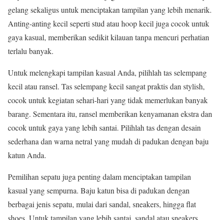
gelang sekaligus untuk menciptakan tampilan yang lebih menarik.
Anting-anting kecil seperti stud atau hoop kecil juga cocok untuk
gaya kasual, memberikan sedikit kilauan tanpa mencuri perhatian
terlalu banyak.
Untuk melengkapi tampilan kasual Anda, pilihlah tas selempang
kecil atau ransel. Tas selempang kecil sangat praktis dan stylish,
cocok untuk kegiatan sehari-hari yang tidak memerlukan banyak
barang. Sementara itu, ransel memberikan kenyamanan ekstra dan
cocok untuk gaya yang lebih santai. Pilihlah tas dengan desain
sederhana dan warna netral yang mudah di padukan dengan baju
katun Anda.
Pemilihan sepatu juga penting dalam menciptakan tampilan
kasual yang sempurna. Baju katun bisa di padukan dengan
berbagai jenis sepatu, mulai dari sandal, sneakers, hingga flat
shoes. Untuk tampilan yang lebih santai, sandal atau sneakers