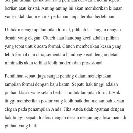
berlian atau kristal. Anting-anting ini akan memberikan kilauan
yang indah dan menarik perhatian tanpa terlihat berlebihan.
Untuk melengkapi tampilan formal, pilihlah tas tangan dengan
desain yang elegan. Clutch atau handbag kecil adalah pilihan
yang tepat untuk acara formal. Clutch memberikan kesan yang
lebih formal dan chic, sementara handbag kecil dengan detail
minimalis akan terlihat lebih modern dan profesional.
Pemilihan sepatu juga sangat penting dalam menciptakan
tampilan formal dengan baju katun. Sepatu hak tinggi adalah
pilihan klasik yang selalu berhasil untuk tampilan formal. Hak
tinggi memberikan postur yang lebih baik dan menambah kesan
elegan pada penampilan Anda. Jika Anda tidak nyaman dengan
hak tinggi, sepatu loafers dengan desain elegan juga bisa menjadi
pilihan yang baik.