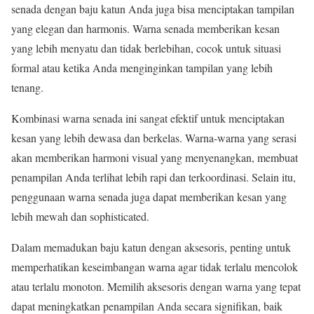
senada dengan baju katun Anda juga bisa menciptakan tampilan
yang elegan dan harmonis. Warna senada memberikan kesan
yang lebih menyatu dan tidak berlebihan, cocok untuk situasi
formal atau ketika Anda menginginkan tampilan yang lebih
tenang.
Kombinasi warna senada ini sangat efektif untuk menciptakan
kesan yang lebih dewasa dan berkelas. Warna-warna yang serasi
akan memberikan harmoni visual yang menyenangkan, membuat
penampilan Anda terlihat lebih rapi dan terkoordinasi. Selain itu,
penggunaan warna senada juga dapat memberikan kesan yang
lebih mewah dan sophisticated.
Dalam memadukan baju katun dengan aksesoris, penting untuk
memperhatikan keseimbangan warna agar tidak terlalu mencolok
atau terlalu monoton. Memilih aksesoris dengan warna yang tepat
dapat meningkatkan penampilan Anda secara signifikan, baik