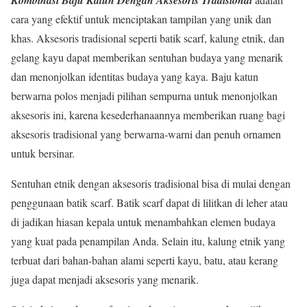
cara yang efektif untuk menciptakan tampilan yang unik dan
khas. Aksesoris tradisional seperti batik scarf, kalung etnik, dan
gelang kayu dapat memberikan sentuhan budaya yang menarik
dan menonjolkan identitas budaya yang kaya. Baju katun
berwarna polos menjadi pilihan sempurna untuk menonjolkan
aksesoris ini, karena kesederhanaannya memberikan ruang bagi
aksesoris tradisional yang berwarna-warni dan penuh ornamen
untuk bersinar.
Sentuhan etnik dengan aksesoris tradisional bisa di mulai dengan
penggunaan batik scarf. Batik scarf dapat di lilitkan di leher atau
di jadikan hiasan kepala untuk menambahkan elemen budaya
yang kuat pada penampilan Anda. Selain itu, kalung etnik yang
terbuat dari bahan-bahan alami seperti kayu, batu, atau kerang
juga dapat menjadi aksesoris yang menarik.