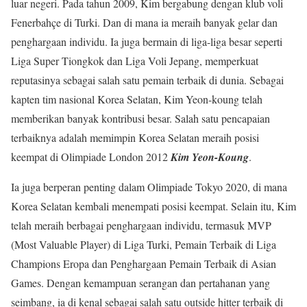
luar negeri. Pada tahun 2009, Kim bergabung dengan klub voli
Fenerbahçe di Turki. Dan di mana ia meraih banyak gelar dan
penghargaan individu. Ia juga bermain di liga-liga besar seperti
Liga Super Tiongkok dan Liga Voli Jepang, memperkuat
reputasinya sebagai salah satu pemain terbaik di dunia. Sebagai
kapten tim nasional Korea Selatan, Kim Yeon-koung telah
memberikan banyak kontribusi besar. Salah satu pencapaian
terbaiknya adalah memimpin Korea Selatan meraih posisi
keempat di Olimpiade London 2012
Kim Yeon-Koung
.
Ia juga berperan penting dalam Olimpiade Tokyo 2020, di mana
Korea Selatan kembali menempati posisi keempat. Selain itu, Kim
telah meraih berbagai penghargaan individu, termasuk MVP
(Most Valuable Player) di Liga Turki, Pemain Terbaik di Liga
Champions Eropa dan Penghargaan Pemain Terbaik di Asian
Games. Dengan kemampuan serangan dan pertahanan yang
seimbang, ia di kenal sebagai salah satu outside hitter terbaik di