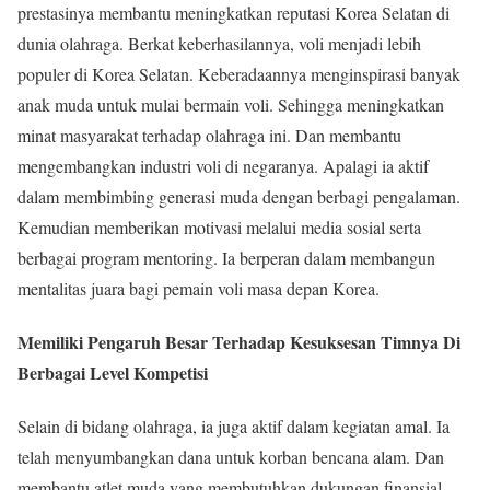
prestasinya membantu meningkatkan reputasi Korea Selatan di
dunia olahraga. Berkat keberhasilannya, voli menjadi lebih
populer di Korea Selatan. Keberadaannya menginspirasi banyak
anak muda untuk mulai bermain voli. Sehingga meningkatkan
minat masyarakat terhadap olahraga ini. Dan membantu
mengembangkan industri voli di negaranya. Apalagi ia aktif
dalam membimbing generasi muda dengan berbagi pengalaman.
Kemudian memberikan motivasi melalui media sosial serta
berbagai program mentoring. Ia berperan dalam membangun
mentalitas juara bagi pemain voli masa depan Korea.
Memiliki Pengaruh Besar Terhadap Kesuksesan Timnya Di
Berbagai Level Kompetisi
Selain di bidang olahraga, ia juga aktif dalam kegiatan amal. Ia
telah menyumbangkan dana untuk korban bencana alam. Dan
membantu atlet muda yang membutuhkan dukungan finansial.