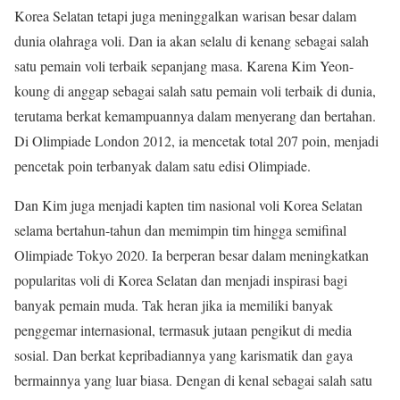
Korea Selatan tetapi juga meninggalkan warisan besar dalam
dunia olahraga voli. Dan ia akan selalu di kenang sebagai salah
satu pemain voli terbaik sepanjang masa. Karena Kim Yeon-
koung di anggap sebagai salah satu pemain voli terbaik di dunia,
terutama berkat kemampuannya dalam menyerang dan bertahan.
Di Olimpiade London 2012, ia mencetak total 207 poin, menjadi
pencetak poin terbanyak dalam satu edisi Olimpiade.
Dan Kim juga menjadi kapten tim nasional voli Korea Selatan
selama bertahun-tahun dan memimpin tim hingga semifinal
Olimpiade Tokyo 2020. Ia berperan besar dalam meningkatkan
popularitas voli di Korea Selatan dan menjadi inspirasi bagi
banyak pemain muda. Tak heran jika ia memiliki banyak
penggemar internasional, termasuk jutaan pengikut di media
sosial. Dan berkat kepribadiannya yang karismatik dan gaya
bermainnya yang luar biasa. Dengan di kenal sebagai salah satu