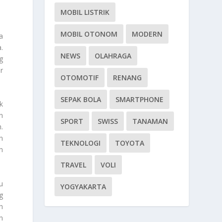
MOBIL LISTRIK
MOBIL OTONOM
MODERN
a
.
NEWS
OLAHRAGA
g
r
OTOMOTIF
RENANG
SEPAK BOLA
SMARTPHONE
k
n
SPORT
SWISS
TANAMAN
.
n
TEKNOLOGI
TOYOTA
n
TRAVEL
VOLI
u
YOGYAKARTA
g
h
n