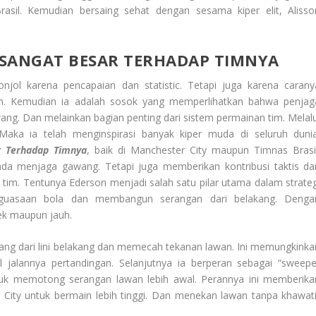
asil. Kemudian bersaing sehat dengan sesama kiper elit, Alisso
 SANGAT BESAR TERHADAP TIMNYA
jol karena pencapaian dan statistic. Tetapi juga karena carany
ern. Kemudian ia adalah sosok yang memperlihatkan bahwa penjag
ng. Dan melainkan bagian penting dari sistem permainan tim. Melalu
Maka ia telah menginspirasi banyak kiper muda di seluruh dunia
r Terhadap Timnya
, baik di Manchester City maupun Timnas Brasil
ada menjaga gawang. Tetapi juga memberikan kontribusi taktis da
tim. Tentunya Ederson menjadi salah satu pilar utama dalam strateg
guasaan bola dan membangun serangan dari belakang. Denga
ek maupun jauh.
ng dari lini belakang dan memecah tekanan lawan. Ini memungkinka
jalannya pertandingan. Selanjutnya ia berperan sebagai “sweepe
ntuk memotong serangan lawan lebih awal. Perannya ini memberika
 City untuk bermain lebih tinggi. Dan menekan lawan tanpa khawati