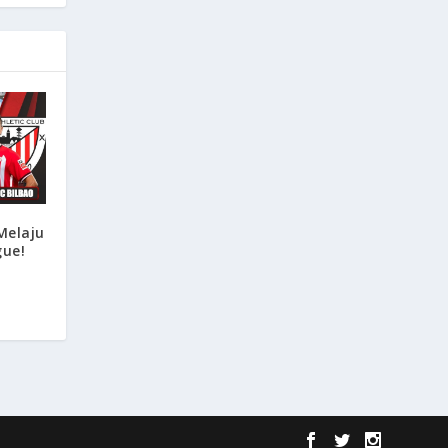
Melaju
gue!