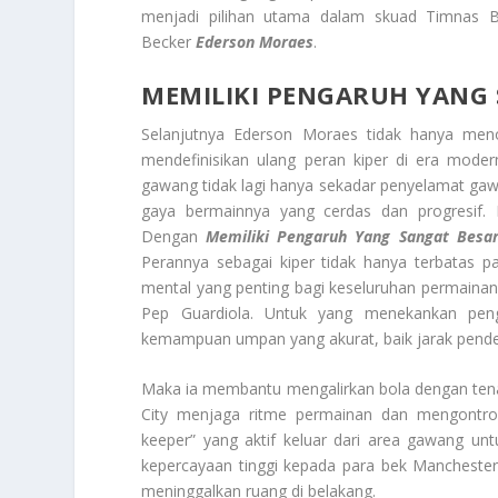
menjadi pilihan utama dalam skuad Timnas Br
Becker
Ederson Moraes
.
MEMILIKI PENGARUH YANG
Selanjutnya Ederson Moraes tidak hanya menon
mendefinisikan ulang peran kiper di era mod
gawang tidak lagi hanya sekadar penyelamat gawa
gaya bermainnya yang cerdas dan progresif. 
Dengan
Memiliki Pengaruh Yang Sangat Besa
Perannya sebagai kiper tidak hanya terbatas p
mental yang penting bagi keseluruhan permainan 
Pep Guardiola. Untuk yang menekankan pen
kemampuan umpan yang akurat, baik jarak pend
Maka ia membantu mengalirkan bola dengan tena
City menjaga ritme permainan dan mengontrol 
keeper” yang aktif keluar dari area gawang u
kepercayaan tinggi kepada para bek Manchester
meninggalkan ruang di belakang.