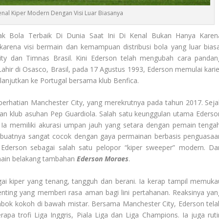
nal Kiper Modern Dengan Visi Luar Biasanya
ak Bola Terbaik Di Dunia Saat Ini Di Kenal Bukan Hanya Karen
ena visi bermain dan kemampuan distribusi bola yang luar biasa
y dan Timnas Brasil. Kini Ederson telah mengubah cara pandan
ahir di Osasco, Brasil, pada 17 Agustus 1993, Ederson memulai karie
anjutkan ke Portugal bersama klub Benfica.
perhatian Manchester City, yang merekrutnya pada tahun 2017. Seja
esan klub asuhan Pep Guardiola. Salah satu keunggulan utama Ederso
 Ia memiliki akurasi umpan jauh yang setara dengan pemain tengah
tnya sangat cocok dengan gaya permainan berbasis penguasaa
Ederson sebagai salah satu pelopor “kiper sweeper” modern. Da
main belakang tambahan
Ederson Moraes
.
gai kiper yang tenang, tangguh dan berani. Ia kerap tampil memuka
nting yang memberi rasa aman bagi lini pertahanan. Reaksinya yan
mbok kokoh di bawah mistar. Bersama Manchester City, Ederson tela
apa trofi Liga Inggris, Piala Liga dan Liga Champions. Ia juga ruti