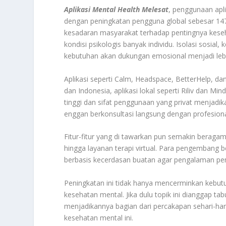
Aplikasi Mental Health Melesat
, penggunaan apl
dengan peningkatan pengguna global sebesar 147
kesadaran masyarakat terhadap pentingnya ke
kondisi psikologis banyak individu. Isolasi sosia
kebutuhan akan dukungan emosional menjadi lebi
Aplikasi seperti Calm, Headspace, BetterHelp, 
dan Indonesia, aplikasi lokal seperti Riliv dan M
tinggi dan sifat penggunaan yang privat menjadikan
enggan berkonsultasi langsung dengan profesiona
Fitur-fitur yang di tawarkan pun semakin beragam,
hingga layanan terapi virtual. Para pengembang
berbasis kecerdasan buatan agar pengalaman peng
Peningkatan ini tidak hanya mencerminkan kebut
kesehatan mental. Jika dulu topik ini dianggap t
menjadikannya bagian dari percakapan sehari-hari
kesehatan mental ini.