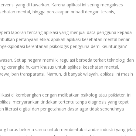
ervensi yang di tawarkan. Karena aplikasi ini sering mengakses
kesehatan mental, hingga percakapan pribadi dengan terapis,
eperti laporan tentang aplikasi yang menjual data pengguna kepada
nimbulkan pertanyaan etika: apakah aplikasi kesehatan mental benar-
ngeksploitasi kerentanan psikologis pengguna demi keuntungan?
asan. Setiap negara memiliki regulasi berbeda terkait teknologi dan
ng kerangka hukum khusus untuk aplikasi kesehatan mental,
kewajiban transparansi. Namun, di banyak wilayah, aplikasi ini masih
plikasi di kembangkan dengan melibatkan psikolog atau psikiater. Ini
likasi menyarankan tindakan tertentu tanpa diagnosis yang tepat.
an literasi digital dan pengetahuan dasar agar tidak sepenuhnya
ng harus bekerja sama untuk membentuk standar industri yang jelas