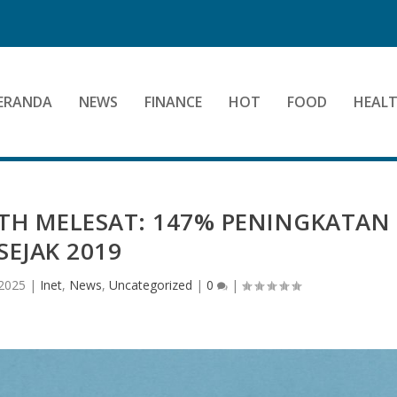
ERANDA
NEWS
FINANCE
HOT
FOOD
HEAL
LTH MELESAT: 147% PENINGKATAN
SEJAK 2019
 2025
|
Inet
,
News
,
Uncategorized
|
0
|