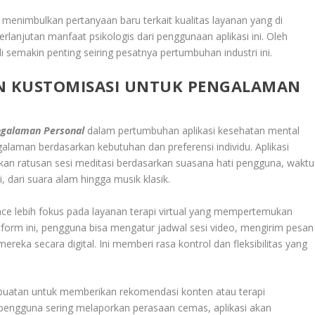
ga menimbulkan pertanyaan baru terkait kualitas layanan yang di
rlanjutan manfaat psikologis dari penggunaan aplikasi ini. Oleh
 semakin penting seiring pesatnya pertumbuhan industri ini.
AN KUSTOMISASI UNTUK PENGALAMAN
ngalaman Personal
dalam pertumbuhan aplikasi kesehatan mental
man berdasarkan kebutuhan dan preferensi individu. Aplikasi
an ratusan sesi meditasi berdasarkan suasana hati pengguna, waktu
 dari suara alam hingga musik klasik.
kspace lebih fokus pada layanan terapi virtual yang mempertemukan
tform ini, pengguna bisa mengatur jadwal sesi video, mengirim pesan
ereka secara digital. Ini memberi rasa kontrol dan fleksibilitas yang
 buatan untuk memberikan rekomendasi konten atau terapi
a pengguna sering melaporkan perasaan cemas, aplikasi akan