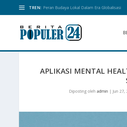
TREN:
Peran Budaya Lokal Dalam Era Globalisasi
B
APLIKASI MENTAL HEA
Diposting oleh
admin
|
Jun 27,