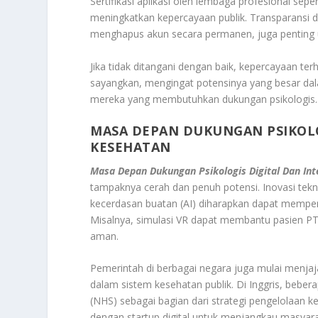
Sertifikasi aplikasi oleh lembaga profesional sepe
meningkatkan kepercayaan publik. Transparansi 
menghapus akun secara permanen, juga penting
Jika tidak ditangani dengan baik, kepercayaan ter
sayangkan, mengingat potensinya yang besar da
mereka yang membutuhkan dukungan psikologis.
MASA DEPAN DUKUNGAN PSIKOLOG
KESEHATAN
Masa Depan Dukungan Psikologis Digital Dan In
tampaknya cerah dan penuh potensi. Inovasi teknolo
kecerdasan buatan (AI) diharapkan dapat memper
Misalnya, simulasi VR dapat membantu pasien P
aman.
Pemerintah di berbagai negara juga mulai menjaj
dalam sistem kesehatan publik. Di Inggris, bebera
(NHS) sebagai bagian dari strategi pengelolaan 
dengan startup digital untuk menjangkau masyar