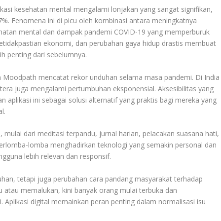
ikasi kesehatan mental mengalami lonjakan yang sangat signifikan,
%. Fenomena ini di picu oleh kombinasi antara meningkatnya
sehatan mental dan dampak pandemi COVID-19 yang memperburuk
l, ketidakpastian ekonomi, dan perubahan gaya hidup drastis membuat
h penting dari sebelumnya.
dan Moodpath mencatat rekor unduhan selama masa pandemi. Di India
indtera juga mengalami pertumbuhan eksponensial. Aksesibilitas yang
 aplikasi ini sebagai solusi alternatif yang praktis bagi mereka yang
l.
 mulai dari meditasi terpandu, jurnal harian, pelacakan suasana hati,
 berlomba-lomba menghadirkan teknologi yang semakin personal dan
guna lebih relevan dan responsif.
uhan, tetapi juga perubahan cara pandang masyarakat terhadap
abu atau memalukan, kini banyak orang mulai terbuka dan
. Aplikasi digital memainkan peran penting dalam normalisasi isu