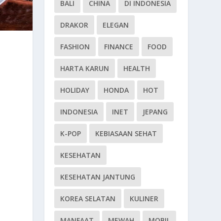
BALI
CHINA
DI INDONESIA
DRAKOR
ELEGAN
FASHION
FINANCE
FOOD
HARTA KARUN
HEALTH
HOLIDAY
HONDA
HOT
INDONESIA
INET
JEPANG
K-POP
KEBIASAAN SEHAT
KESEHATAN
KESEHATAN JANTUNG
KOREA SELATAN
KULINER
MANFAAT
MEWAH
MOBIL