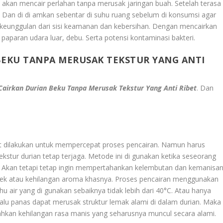
an akan mencair perlahan tanpa merusak jaringan buah. Setelah terasa
as. Dan di di amkan sebentar di suhu ruang sebelum di konsumsi agar
i keunggulan dari sisi keamanan dan kebersihan. Dengan mencairkan
i paparan udara luar, debu. Serta potensi kontaminasi bakteri.
 BEKU TANPA MERUSAK TEKSTUR YANG ANTI
 Cairkan Durian Beku Tanpa Merusak Tekstur Yang Anti Ribet
. Dan
pat dilakukan untuk mempercepat proses pencairan. Namun harus
ekstur durian tetap terjaga. Metode ini di gunakan ketika seseorang
t. Akan tetapi tetap ingin mempertahankan kelembutan dan kemanisa
ek atau kehilangan aroma khasnya. Proses pencairan menggunakan
u air yang di gunakan sebaiknya tidak lebih dari 40°C. Atau hanya
erlalu panas dapat merusak struktur lemak alami di dalam durian. Maka
hkan kehilangan rasa manis yang seharusnya muncul secara alami.