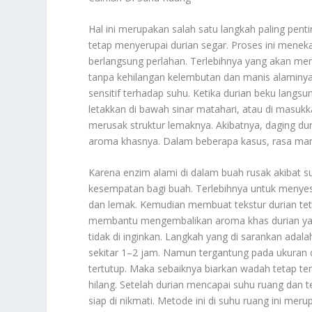
Hal ini merupakan salah satu langkah paling pent
tetap menyerupai durian segar. Proses ini mene
berlangsung perlahan. Terlebihnya yang akan me
tanpa kehilangan kelembutan dan manis alaminya
sensitif terhadap suhu. Ketika durian beku langsu
letakkan di bawah sinar matahari, atau di masuk
merusak struktur lemaknya. Akibatnya, daging du
aroma khasnya. Dalam beberapa kasus, rasa man
Karena enzim alami di dalam buah rusak akibat 
kesempatan bagi buah. Terlebihnya untuk menyesu
dan lemak. Kemudian membuat tekstur durian tetap 
membantu mengembalikan aroma khas durian yan
tidak di inginkan. Langkah yang di sarankan ada
sekitar 1–2 jam. Namun tergantung pada ukuran 
tertutup. Maka sebaiknya biarkan wadah tetap t
hilang. Setelah durian mencapai suhu ruang dan t
siap di nikmati. Metode ini di suhu ruang ini me