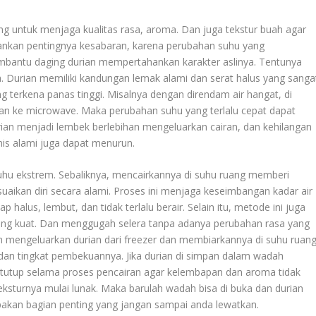
ing untuk menjaga kualitas rasa, aroma. Dan juga tekstur buah agar
kankan pentingnya kesabaran, karena perubahan suhu yang
mbantu daging durian mempertahankan karakter aslinya. Tentunya
. Durian memiliki kandungan lemak alami dan serat halus yang sanga
ng terkena panas tinggi. Misalnya dengan direndam air hangat, di
kan ke microwave. Maka perubahan suhu yang terlalu cepat dapat
rian menjadi lembek berlebihan mengeluarkan cairan, dan kehilangan
is alami juga dapat menurun.
suhu ekstrem. Sebaliknya, mencairkannya di suhu ruang memberi
aikan diri secara alami. Proses ini menjaga keseimbangan kadar air
halus, lembut, dan tidak terlalu berair. Selain itu, metode ini juga
g kuat. Dan menggugah selera tanpa adanya perubahan rasa yang
lah mengeluarkan durian dari freezer dan membiarkannya di suhu ruan
dan tingkat pembekuannya. Jika durian di simpan dalam wadah
ertutup selama proses pencairan agar kelembapan dan aroma tidak
eksturnya mulai lunak. Maka barulah wadah bisa di buka dan durian
rupakan bagian penting yang jangan sampai anda lewatkan.