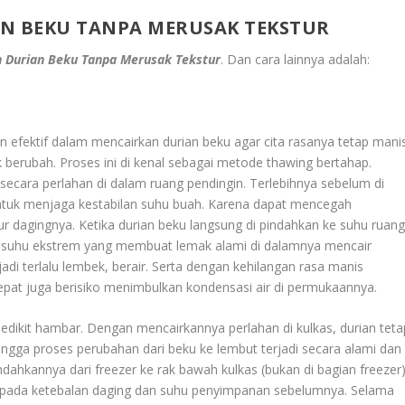
IAN BEKU TANPA MERUSAK TEKSTUR
an Durian Beku Tanpa Merusak Tekstur
. Dan cara lainnya adalah:
n efektif dalam mencairkan durian beku agar cita rasanya tetap manis
berubah. Proses ini di kenal sebagai metode thawing bertahap.
secara perlahan di dalam ruang pendingin. Terlebihnya sebelum di
 untuk menjaga kestabilan suhu buah. Karena dapat mencegah
 dagingnya. Ketika durian beku langsung di pindahkan ke suhu ruan
n suhu ekstrem yang membuat lemak alami di dalamnya mencair
jadi terlalu lembek, berair. Serta dengan kehilangan rasa manis
u cepat juga berisiko menimbulkan kondensasi air di permukaannya.
ikit hambar. Dengan mencairkannya perlahan di kulkas, durian teta
hingga proses perubahan dari beku ke lembut terjadi secara alami dan
dahkannya dari freezer ke rak bawah kulkas (bukan di bagian freezer
 pada ketebalan daging dan suhu penyimpanan sebelumnya. Selama