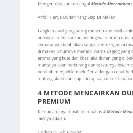
Mengenai ulasan tentang
4 Metode Mencairkan
d
Ambil Hanya Durian Yang Siap Di Makan
Langkah awal yang paling menentukan hasil akhir
prinsip ini menekankan pentingnya memilih duri
kematangan buah akan sangat memengaruhi rasa, 
di makan umumnya memiliki warna daging yang ce
aroma yang kuat dan khas. Jika durian yang di b
manisnya akan berkurang dan teksturnya bisa menj
berubah menjadi lembek. Serta dengan cepat berb
matang alami dan siap santap saja untuk tahapa
4 METODE MENCAIRKAN DUR
PREMIUM
Kemudian juga masih membahas
4 Metode Menc
lainnya adalah:
Cairkan Di Suhu Ruang