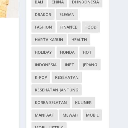
BALI
CHINA
DI INDONESIA
DRAKOR
ELEGAN
FASHION
FINANCE
FOOD
HARTA KARUN
HEALTH
HOLIDAY
HONDA
HOT
INDONESIA
INET
JEPANG
K-POP
KESEHATAN
KESEHATAN JANTUNG
KOREA SELATAN
KULINER
MANFAAT
MEWAH
MOBIL
MOBIL LISTRIK