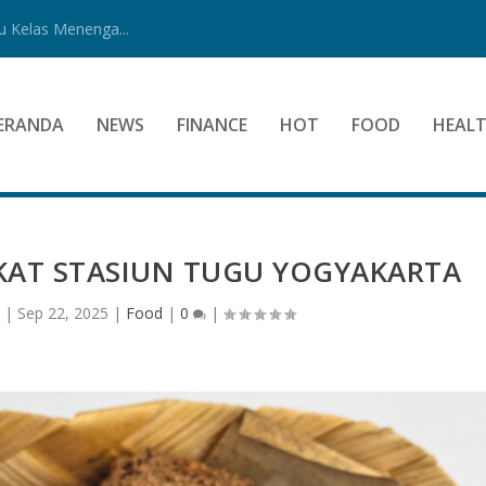
 Kelas Menenga...
ERANDA
NEWS
FINANCE
HOT
FOOD
HEAL
KAT STASIUN TUGU YOGYAKARTA
|
Sep 22, 2025
|
Food
|
0
|