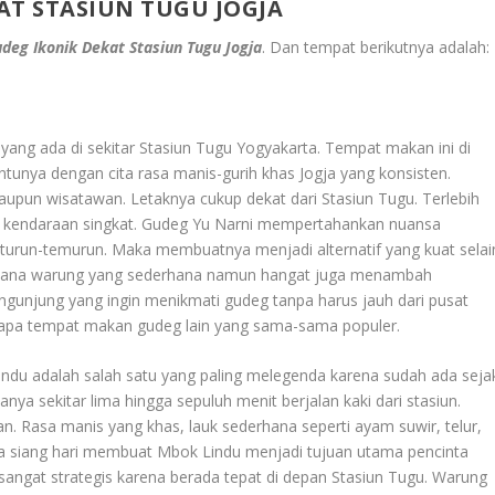
KAT STASIUN TUGU JOGJA
udeg Ikonik Dekat Stasiun Tugu Jogja
. Dan tempat berikutnya adalah:
 yang ada di sekitar Stasiun Tugu Yogyakarta. Tempat makan ini di
entunya dengan cita rasa manis-gurih khas Jogja yang konsisten.
aupun wisatawan. Letaknya cukup dekat dari Stasiun Tugu. Terlebih
au kendaraan singkat. Gudeg Yu Narni mempertahankan nuansa
ep turun-temurun. Maka membuatnya menjadi alternatif yang kuat selai
uasana warung yang sederhana namun hangat juga menambah
ngunjung yang ingin menikmati gudeg tanpa harus jauh dari pusat
rapa tempat makan gudeg lain yang sama-sama populer.
indu adalah salah satu yang paling melegenda karena sudah ada seja
anya sekitar lima hingga sepuluh menit berjalan kaki dari stasiun.
n. Rasa manis yang khas, lauk sederhana seperti ayam suwir, telur,
gga siang hari membuat Mbok Lindu menjadi tujuan utama pencinta
 sangat strategis karena berada tepat di depan Stasiun Tugu. Warung