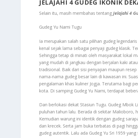
JELAJAHI 4 GUDEG IKONIK DE
Selain itu, masih membahas tentang
Jelajahi 4 G
Gudeg Yu Narni Tugu
Ia merupakan salah satu pilihan gudeg legendaris
kenal sejak lama sebagai penyaji gudeg klasik. T
Sehingga tetap di minati oleh masyarakat lokal m
yang mudah di jangkau dengan berjalan kaki at
tradisional. Baik dari sisi penyajian maupun res
nama-nama gudeg besar lain di kawasan ini. S
pengalaman khas kuliner Jogja. Terutama bagi pe
kota. Di samping Gudeg Yu Narni, terdapat bebe
Dan berlokasi dekat Stasiun Tugu. Gudeg Mbok L
puluhan tahun lalu. Berada di sekitar Malioboro, h
Kemudian warung ini identik dengan gudeg sarapa
dan krecek. Serta jam buka terbatas di pagi hin
gudeg autentik. Lalu ada Gudeg Yu Sri 1959 yang