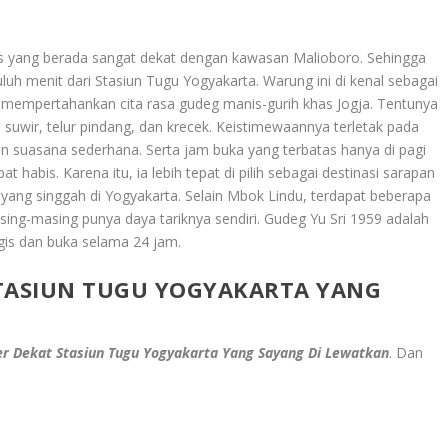
is yang berada sangat dekat dengan kawasan Malioboro. Sehingga
uluh menit dari Stasiun Tugu Yogyakarta. Warung ini di kenal sebagai
 mempertahankan cita rasa gudeg manis-gurih khas Jogja. Tentunya
uwir, telur pindang, dan krecek. Keistimewaannya terletak pada
gan suasana sederhana. Serta jam buka yang terbatas hanya di pagi
t habis. Karena itu, ia lebih tepat di pilih sebagai destinasi sarapan
yang singgah di Yogyakarta. Selain Mbok Lindu, terdapat beberapa
asing-masing punya daya tariknya sendiri. Gudeg Yu Sri 1959 adalah
tegis dan buka selama 24 jam.
STASIUN TUGU YOGYAKARTA YANG
r Dekat Stasiun Tugu Yogyakarta Yang Sayang Di Lewatkan
. Dan