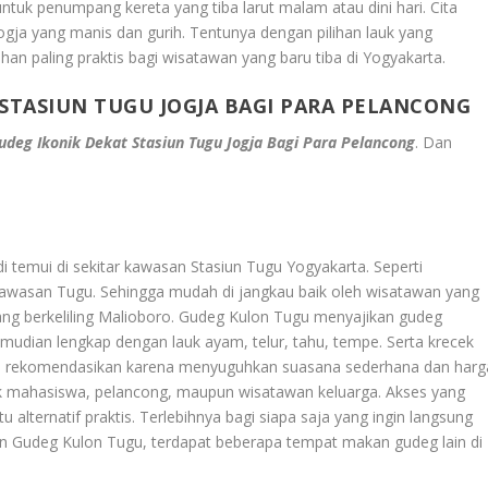
untuk penumpang kereta yang tiba larut malam atau dini hari. Cita
gja yang manis dan gurih. Tentunya dengan pilihan lauk yang
ihan paling praktis bagi wisatawan yang baru tiba di Yogyakarta.
T STASIUN TUGU JOGJA BAGI PARA PELANCONG
Gudeg Ikonik Dekat Stasiun Tugu Jogja Bagi Para Pelancong
. Dan
di temui di sekitar kawasan Stasiun Tugu Yogyakarta. Seperti
) kawasan Tugu. Sehingga mudah di jangkau baik oleh wisatawan yang
ang berkeliling Malioboro. Gudeg Kulon Tugu menyajikan gudeg
Kemudian lengkap dengan lauk ayam, telur, tahu, tempe. Serta krecek
di rekomendasikan karena menyuguhkan suasana sederhana dan harg
k mahasiswa, pelancong, maupun wisatawan keluarga. Akses yang
alternatif praktis. Terlebihnya bagi siapa saja yang ingin langsung
ain Gudeg Kulon Tugu, terdapat beberapa tempat makan gudeg lain di