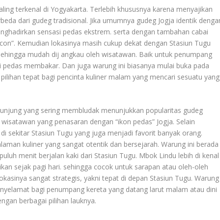
ling terkenal di Yogyakarta. Terlebih khususnya karena menyajikan
beda dari gudeg tradisional. Jika umumnya gudeg Jogja identik denga
nghadirkan sensasi pedas ekstrem. serta dengan tambahan cabai
con”. Kemudian lokasinya masih cukup dekat dengan Stasiun Tugu
 sehingga mudah dij angkau oleh wisatawan. Baik untuk penumpang
i pedas membakar. Dan juga warung ini biasanya mulai buka pada
ilihan tepat bagi pencinta kuliner malam yang mencari sesuatu yang
unjung yang sering membludak menunjukkan popularitas gudeg
 wisatawan yang penasaran dengan “ikon pedas” Jogja. Selain
i sekitar Stasiun Tugu yang juga menjadi favorit banyak orang.
man kuliner yang sangat otentik dan bersejarah. Warung ini berada
puluh menit berjalan kaki dari Stasiun Tugu. Mbok Lindu lebih di kenal
ikan sejak pagi hari. sehingga cocok untuk sarapan atau oleh-oleh
okasinya sangat strategis, yakni tepat di depan Stasiun Tugu. Warung
enyelamat bagi penumpang kereta yang datang larut malam atau dini
engan berbagai pilihan lauknya.