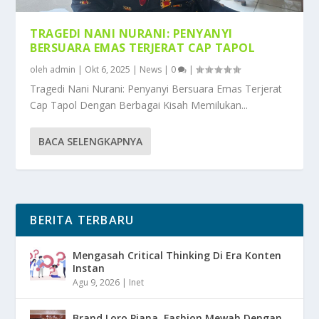
TRAGEDI NANI NURANI: PENYANYI
BERSUARA EMAS TERJERAT CAP TAPOL
oleh
admin
|
Okt 6, 2025
|
News
|
0
|
Tragedi Nani Nurani: Penyanyi Bersuara Emas Terjerat
Cap Tapol Dengan Berbagai Kisah Memilukan...
BACA SELENGKAPNYA
BERITA TERBARU
Mengasah Critical Thinking Di Era Konten
Instan
Agu 9, 2026
|
Inet
Brand Loro Piana, Fashion Mewah Dengan