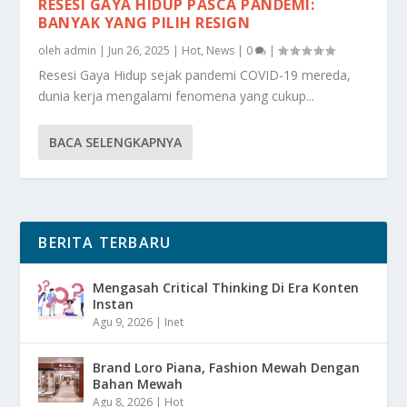
RESESI GAYA HIDUP PASCA PANDEMI:
BANYAK YANG PILIH RESIGN
oleh
admin
|
Jun 26, 2025
|
Hot
,
News
|
0
|
Resesi Gaya Hidup sejak pandemi COVID-19 mereda,
dunia kerja mengalami fenomena yang cukup...
BACA SELENGKAPNYA
BERITA TERBARU
Mengasah Critical Thinking Di Era Konten
Instan
Agu 9, 2026
|
Inet
Brand Loro Piana, Fashion Mewah Dengan
Bahan Mewah
Agu 8, 2026
|
Hot