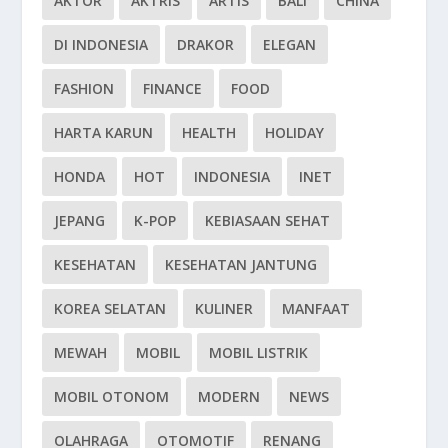
AKTOR
AKTRIS
ARTIS
BALI
CHINA
DI INDONESIA
DRAKOR
ELEGAN
FASHION
FINANCE
FOOD
HARTA KARUN
HEALTH
HOLIDAY
HONDA
HOT
INDONESIA
INET
JEPANG
K-POP
KEBIASAAN SEHAT
KESEHATAN
KESEHATAN JANTUNG
KOREA SELATAN
KULINER
MANFAAT
MEWAH
MOBIL
MOBIL LISTRIK
MOBIL OTONOM
MODERN
NEWS
OLAHRAGA
OTOMOTIF
RENANG