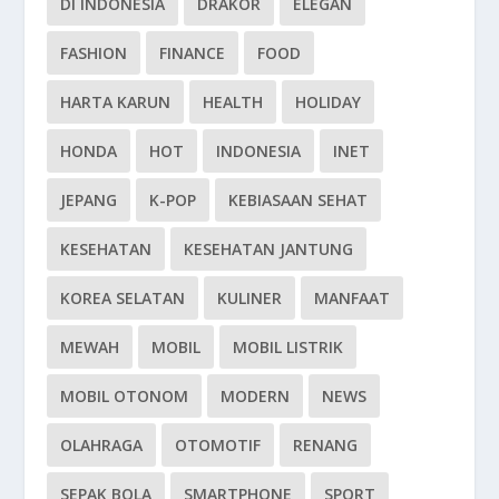
DI INDONESIA
DRAKOR
ELEGAN
FASHION
FINANCE
FOOD
HARTA KARUN
HEALTH
HOLIDAY
HONDA
HOT
INDONESIA
INET
JEPANG
K-POP
KEBIASAAN SEHAT
KESEHATAN
KESEHATAN JANTUNG
KOREA SELATAN
KULINER
MANFAAT
MEWAH
MOBIL
MOBIL LISTRIK
MOBIL OTONOM
MODERN
NEWS
OLAHRAGA
OTOMOTIF
RENANG
SEPAK BOLA
SMARTPHONE
SPORT