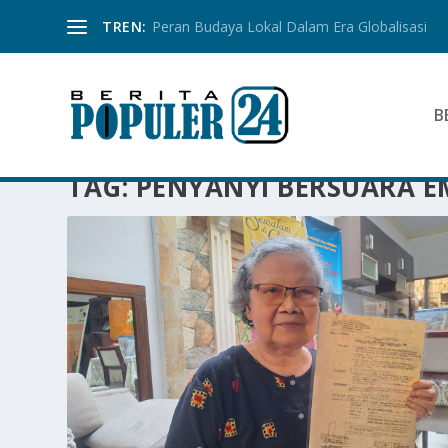
TREN:
Peran Budaya Lokal Dalam Era Globalisasi
B
TAG:
PENYANYI BERSUARA E