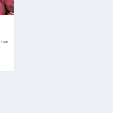
G
alian