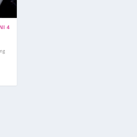
NI 4
ang