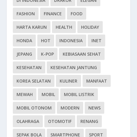
DI INDONESIA
DRAKOR
ELEGAN
FASHION
FINANCE
FOOD
HARTA KARUN
HEALTH
HOLIDAY
HONDA
HOT
INDONESIA
INET
JEPANG
K-POP
KEBIASAAN SEHAT
KESEHATAN
KESEHATAN JANTUNG
KOREA SELATAN
KULINER
MANFAAT
MEWAH
MOBIL
MOBIL LISTRIK
MOBIL OTONOM
MODERN
NEWS
OLAHRAGA
OTOMOTIF
RENANG
SEPAK BOLA
SMARTPHONE
SPORT