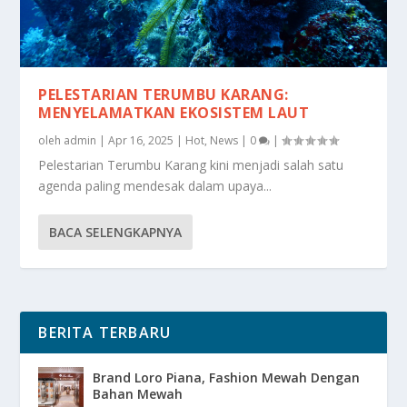
PELESTARIAN TERUMBU KARANG:
MENYELAMATKAN EKOSISTEM LAUT
oleh
admin
|
Apr 16, 2025
|
Hot
,
News
|
0
|
Pelestarian Terumbu Karang kini menjadi salah satu
agenda paling mendesak dalam upaya...
BACA SELENGKAPNYA
BERITA TERBARU
Brand Loro Piana, Fashion Mewah Dengan
Bahan Mewah