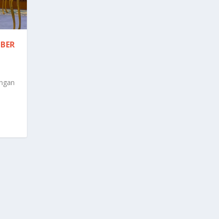
MBER
engan