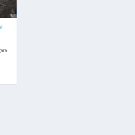
I
ara-