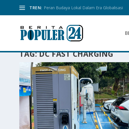
TREN:
Peran Budaya Lokal Dalam Era Globalisasi
B
TAG:
DC FAST CHARGING