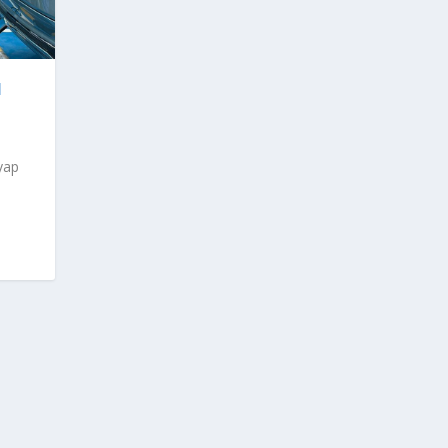
I
yap