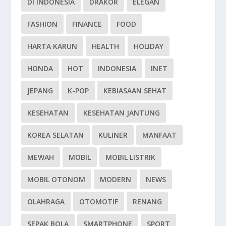
DI INDONESIA
DRAKOR
ELEGAN
FASHION
FINANCE
FOOD
HARTA KARUN
HEALTH
HOLIDAY
HONDA
HOT
INDONESIA
INET
JEPANG
K-POP
KEBIASAAN SEHAT
KESEHATAN
KESEHATAN JANTUNG
KOREA SELATAN
KULINER
MANFAAT
MEWAH
MOBIL
MOBIL LISTRIK
MOBIL OTONOM
MODERN
NEWS
OLAHRAGA
OTOMOTIF
RENANG
SEPAK BOLA
SMARTPHONE
SPORT