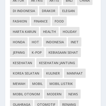
AKTOR
AKTRIS
ARTIS
BALI
CHINA
DI INDONESIA
DRAKOR
ELEGAN
FASHION
FINANCE
FOOD
HARTA KARUN
HEALTH
HOLIDAY
HONDA
HOT
INDONESIA
INET
JEPANG
K-POP
KEBIASAAN SEHAT
KESEHATAN
KESEHATAN JANTUNG
KOREA SELATAN
KULINER
MANFAAT
MEWAH
MOBIL
MOBIL LISTRIK
MOBIL OTONOM
MODERN
NEWS
OLAHRAGA
OTOMOTIF
RENANG