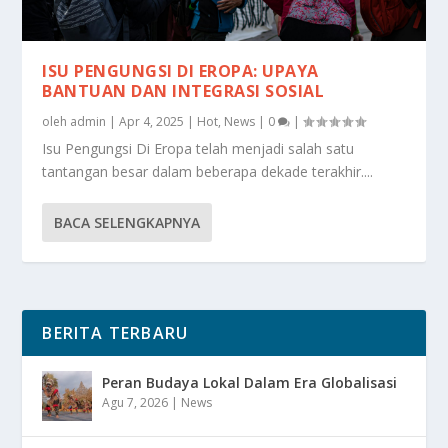
ISU PENGUNGSI DI EROPA: UPAYA
BANTUAN DAN INTEGRASI SOSIAL
oleh
admin
|
Apr 4, 2025
|
Hot
,
News
|
0
|
Isu Pengungsi Di Eropa telah menjadi salah satu
tantangan besar dalam beberapa dekade terakhir....
BACA SELENGKAPNYA
BERITA TERBARU
Peran Budaya Lokal Dalam Era Globalisasi
Agu 7, 2026
|
News