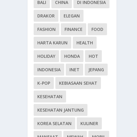
BALI
CHINA
DI INDONESIA
DRAKOR
ELEGAN
FASHION
FINANCE
FOOD
HARTA KARUN
HEALTH
HOLIDAY
HONDA
HOT
INDONESIA
INET
JEPANG
K-POP
KEBIASAAN SEHAT
KESEHATAN
KESEHATAN JANTUNG
KOREA SELATAN
KULINER
MANFAAT
MEWAH
MOBIL