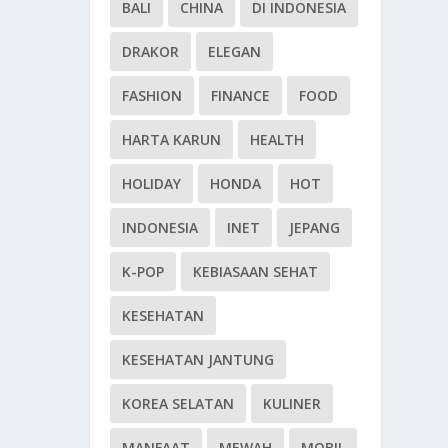
BALI
CHINA
DI INDONESIA
DRAKOR
ELEGAN
FASHION
FINANCE
FOOD
HARTA KARUN
HEALTH
HOLIDAY
HONDA
HOT
INDONESIA
INET
JEPANG
K-POP
KEBIASAAN SEHAT
KESEHATAN
KESEHATAN JANTUNG
KOREA SELATAN
KULINER
MANFAAT
MEWAH
MOBIL