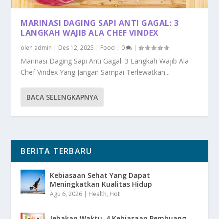
MARINASI DAGING SAPI ANTI GAGAL: 3
LANGKAH WAJIB ALA CHEF VINDEX
oleh
admin
|
Des 12, 2025
|
Food
|
0
|
Marinasi Daging Sapi Anti Gagal: 3 Langkah Wajib Ala
Chef Vindex Yang Jangan Sampai Terlewatkan...
BACA SELENGKAPNYA
BERITA TERBARU
Kebiasaan Sehat Yang Dapat
Meningkatkan Kualitas Hidup
Agu 6, 2026
|
Health
,
Hot
Jebakan Waktu, 4 Kebiasaan Pembuang