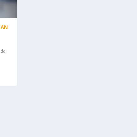
KAN
nda