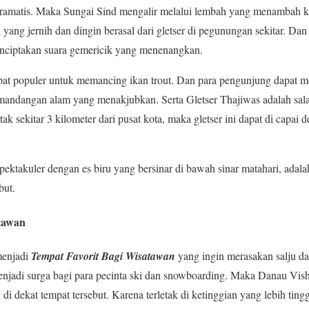
ramatis. Maka Sungai Sind mengalir melalui lembah yang menambah k
i yang jernih dan dingin berasal dari gletser di pegunungan sekitar. Dan
enciptakan suara gemericik yang menenangkan.
pat populer untuk memancing ikan trout. Dan para pengunjung dapat me
andangan alam yang menakjubkan. Serta Gletser Thajiwas adalah salah
tak sekitar 3 kilometer dari pusat kota, maka gletser ini dapat di capai 
ektakuler dengan es biru yang bersinar di bawah sinar matahari, adal
but.
tawan
menjadi
Tempat Favorit Bagi Wisatawan
yang ingin merasakan salju d
enjadi surga bagi para pecinta ski dan snowboarding. Maka Danau Vis
i dekat tempat tersebut. Karena terletak di ketinggian yang lebih tinggi