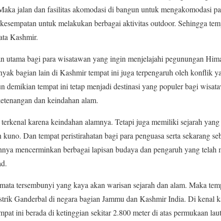
Maka jalan dan fasilitas akomodasi di bangun untuk mengakomodasi par
kesempatan untuk melakukan berbagai aktivitas outdoor. Sehingga tem
ata Kashmir.
uan utama bagi para wisatawan yang ingin menjelajahi pegunungan Him
nyak bagian lain di Kashmir tempat ini juga terpengaruh oleh konflik y
un demikian tempat ini tetap menjadi destinasi yang populer bagi wisa
ketenangan dan keindahan alam.
 terkenal karena keindahan alamnya. Tetapi juga memiliki sejarah yang
 kuno. Dan tempat peristirahatan bagi para penguasa serta sekarang seb
ahnya mencerminkan berbagai lapisan budaya dan pengaruh yang tela
ad.
ata tersembunyi yang kaya akan warisan sejarah dan alam. Maka tempa
 distrik Ganderbal di negara bagian Jammu dan Kashmir India. Di kena
t ini berada di ketinggian sekitar 2.800 meter di atas permukaan laut 