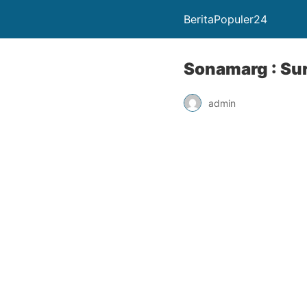
BeritaPopuler24
Sonamarg : Su
admin