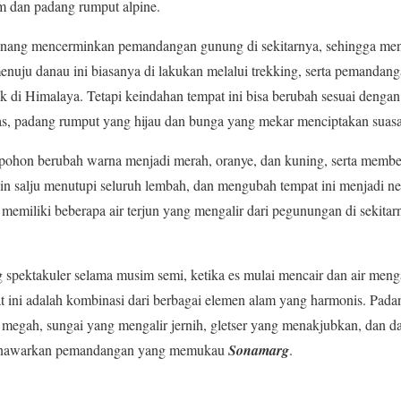
 dan padang rumput alpine.
tenang mencerminkan pemandangan gunung di sekitarnya, sehingga me
nuju danau ini biasanya di lakukan melalui trekking, serta pemandang
aik di Himalaya. Tetapi keindahan tempat ini bisa berubah sesuai deng
s, padang rumput yang hijau dan bunga yang mekar menciptakan suas
ohon berubah warna menjadi merah, oranye, dan kuning, serta membe
in salju menutupi seluruh lembah, dan mengubah tempat ini menjadi ne
 memiliki beberapa air terjun yang mengalir dari pegunungan di sekit
ng spektakuler selama musim semi, ketika es mulai mencair dan air meng
 ini adalah kombinasi dari berbagai elemen alam yang harmonis. Pada
egah, sungai yang mengalir jernih, gletser yang menakjubkan, dan da
 menawarkan pemandangan yang memukau
Sonamarg
.